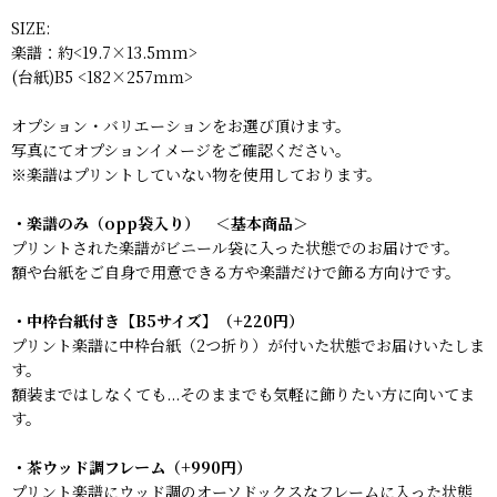
SIZE:
楽譜：約<19.7×13.5mm>
(台紙)B5 <182×257ｍｍ>
オプション・バリエーションをお選び頂けます。
写真にてオプションイメージをご確認ください。
※楽譜はプリントしていない物を使用しております。
・楽譜のみ（opp袋入り） ＜基本商品＞
プリントされた楽譜がビニール袋に入った状態でのお届けです。
額や台紙をご自身で用意できる方や楽譜だけで飾る方向けです。
・中枠台紙付き【B5サイズ】（+220円）
プリント楽譜に中枠台紙（2つ折り）が付いた状態でお届けいたしま
す。
額装まではしなくても...そのままでも気軽に飾りたい方に向いてま
す。
・茶ウッド調フレーム（+990円）
プリント楽譜にウッド調のオーソドックスなフレームに入った状態