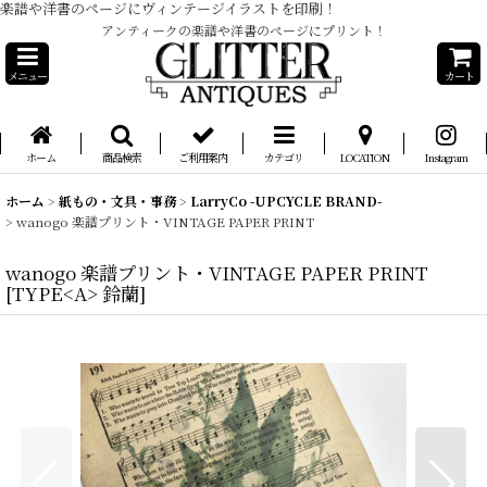
楽譜や洋書のページにヴィンテージイラストを印刷！
アンティークの楽譜や洋書のページにプリント！
メニュー
カート
ホーム
商品検索
ご利用案内
カテゴリ
LOCATION
Instagram
ホーム
>
紙もの・文具・事務
>
LarryCo -UPCYCLE BRAND-
>
wanogo 楽譜プリント・VINTAGE PAPER PRINT
wanogo 楽譜プリント・VINTAGE PAPER PRINT
[
TYPE<A> 鈴蘭
]