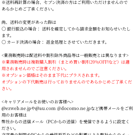
※送料再計算の場合、セブン決済の方はご利用いただけませんので
あらかじめご了承ください。
尚、送料の変更があった際は
○ 銀行振込の場合： 送料を確定してから請求金額をお知らせいたし
ます。
○ カード決済の場合： 返金処理とさせていただきます。
<業務販売時は配送料や割引除外商品等は一般販売とは異なります>
※業務販売時は複数購入割引（まとめ買い割引20％OFF!など）は適
用されませんのでご注意ください。
※オプション価格はそのまま下代にプラスされます。
オプションの下代販売は行っておりませんのであらかじめご了承くだ
さい。
<キャリアメールをお使いのお客様へ>
@ezweb.ne.jpや@au.com ＠docomo.ne.jpなど携帯メールをご利
用のお客様は
弊社からの送信メール（PCからの送信）を受信できるように設定く
ださい。
文字量の制限やPCからの受信拒否などの影響により弊社からのメー