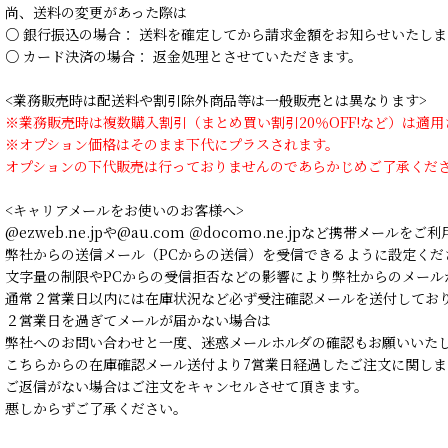
尚、送料の変更があった際は
○ 銀行振込の場合： 送料を確定してから請求金額をお知らせいたしま
○ カード決済の場合： 返金処理とさせていただきます。
<業務販売時は配送料や割引除外商品等は一般販売とは異なります>
※業務販売時は複数購入割引（まとめ買い割引20％OFF!など）は適
※オプション価格はそのまま下代にプラスされます。
オプションの下代販売は行っておりませんのであらかじめご了承くだ
<キャリアメールをお使いのお客様へ>
@ezweb.ne.jpや@au.com ＠docomo.ne.jpなど携帯メールを
弊社からの送信メール（PCからの送信）を受信できるように設定くだ
文字量の制限やPCからの受信拒否などの影響により弊社からのメール
通常２営業日以内には在庫状況など必ず受注確認メールを送付してお
２営業日を過ぎてメールが届かない場合は
弊社へのお問い合わせと一度、迷惑メールホルダの確認もお願いいた
こちらからの在庫確認メール送付より7営業日経過したご注文に関しま
ご返信がない場合はご注文をキャンセルさせて頂きます。
悪しからずご了承ください。