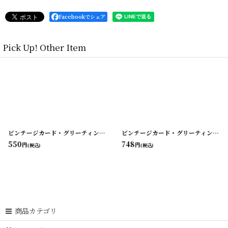
Facebookでシェア
Pick Up! Other Item
-21
]
[
210719-22
ビンテージカード・グリーティング・バレンタイン・バースデー etc...
]
[
210719
ビンテージカード・グリーティング・バレンタイン・バースデー etc...
550
748
円
円
(税込)
(税込)
商品カテゴリ