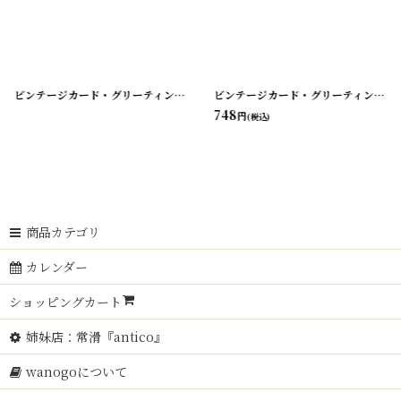
9-50
]
[
210719-49
ビンテージカード・グリーティング・バレンタイン・バースデー etc...
]
[
210719
ビンテージカード・グリーティング・バレンタイン・バースデー etc...
748
円
(税込)
商品カテゴリ
カレンダー
ショッピングカート
姉妹店：常滑『antico』
wanogoについて