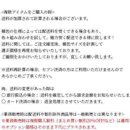
<複数アイテムをご購入の際>
送料が加算されて計算される場合がございます。
梱包の仕様によっては配送料を安くできる場合もあり、
色々組み合わせを試して、極力安く配送できる様に致します！
送料に関しては、ご注文確定後、梱包サイズを計測して
適正価格を再度お知らせいたしております。
ご面倒をおかけいたしておりますが、宜しくお願い致します。
※送料再計算の場合、セブン決済の方はご利用いただけませんので
あらかじめご了承ください。
尚、送料の変更があった際は
○ 銀行振込の場合： 送料を確定してから請求金額をお知らせいたしま
○ カード決済の場合： 返金処理とさせていただきます。
<業務販売時は配送料や割引除外商品等は一般販売とは異なります>
※業務販売時は複数購入割引（まとめ買い割引20％OFF!など）は適
※オプション価格はそのまま下代にプラスされます。