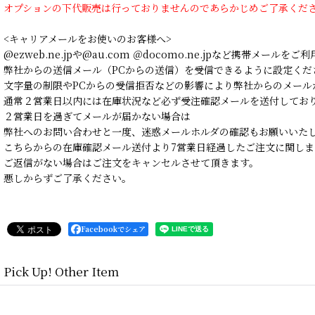
オプションの下代販売は行っておりませんのであらかじめご了承くだ
<キャリアメールをお使いのお客様へ>
@ezweb.ne.jpや@au.com ＠docomo.ne.jpなど携帯メールを
弊社からの送信メール（PCからの送信）を受信できるように設定くだ
文字量の制限やPCからの受信拒否などの影響により弊社からのメール
通常２営業日以内には在庫状況など必ず受注確認メールを送付してお
２営業日を過ぎてメールが届かない場合は
弊社へのお問い合わせと一度、迷惑メールホルダの確認もお願いいた
こちらからの在庫確認メール送付より7営業日経過したご注文に関しま
ご返信がない場合はご注文をキャンセルさせて頂きます。
悪しからずご了承ください。
Facebookでシェア
Pick Up! Other Item