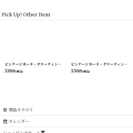
Pick Up! Other Item
3-5
]
[
210823-7
ビンテージカード・グリーティング・バレンタイン・バースデー etc...
]
[
210823
ビンテージカード・グリーティング・バレンタイン・バースデー etc...
330
550
円
円
(税込)
(税込)
商品カテゴリ
カレンダー
ショッピングカート