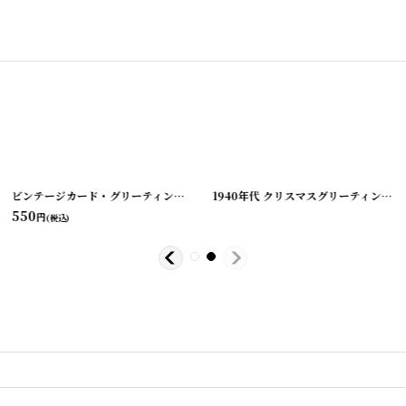
-8
]
[
210823-9
ビンテージカード・グリーティング・バレンタイン・バースデー etc...
]
[
210823
1940年代 クリスマスグリーティングカード ビンテージカード
550
円
(税込)