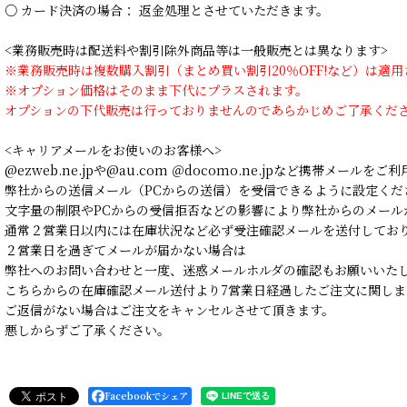
○ カード決済の場合： 返金処理とさせていただきます。
<業務販売時は配送料や割引除外商品等は一般販売とは異なります>
※業務販売時は複数購入割引（まとめ買い割引20％OFF!など）は適
※オプション価格はそのまま下代にプラスされます。
オプションの下代販売は行っておりませんのであらかじめご了承くだ
<キャリアメールをお使いのお客様へ>
@ezweb.ne.jpや@au.com ＠docomo.ne.jpなど携帯メールを
弊社からの送信メール（PCからの送信）を受信できるように設定くだ
文字量の制限やPCからの受信拒否などの影響により弊社からのメール
通常２営業日以内には在庫状況など必ず受注確認メールを送付してお
２営業日を過ぎてメールが届かない場合は
弊社へのお問い合わせと一度、迷惑メールホルダの確認もお願いいた
こちらからの在庫確認メール送付より7営業日経過したご注文に関しま
ご返信がない場合はご注文をキャンセルさせて頂きます。
悪しからずご了承ください。
Facebookでシェア