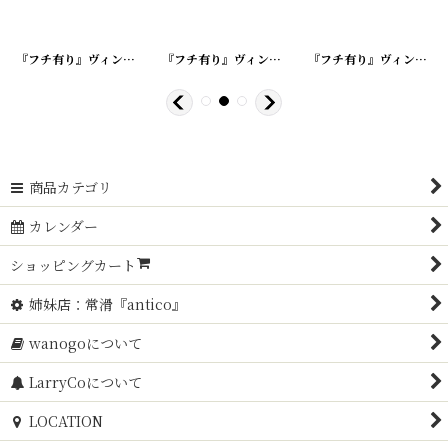
628-1
]
[
20220628-8
『フチ有り』ヴィンテージミルクキャップ
]
[
20220628-7
『フチ有り』ヴィンテージミルクキャップ
]
[
202206
『フチ有り』ヴィンテージミルクキャップ
商品カテゴリ
カレンダー
ショッピングカート
姉妹店：常滑『antico』
wanogoについて
LarryCoについて
LOCATION