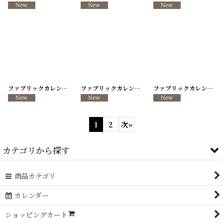
ファブリックカレンダー ・キッチンクロス リメイクパンツ/VINTAGE REMAKE PANTS
ファブリックカレンダー ・キッチンクロス リメイクパンツ/VINTAGE REMAKE PANTS
ファブリックカレンダー ・キッチンクロス リメイクパンツ/VINTAGE REMAKE PANTS
1
2
次
»
カテゴリから探す
商品カテゴリ
雑貨 (全商品)
カレンダー
ガーデン
ショッピングカート
キッチン