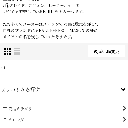
cfj,クレイド、ユニオン、ヒーロー、そして
現在でも発売しているBall社もその一つです。
ただ多くのメーカーはメイソンの発明に敬意を評して
自社のブランドにもBALL PERFECT MASON の様に
メイソンの名を残していったそうです。
表示順変更
閉じる
0
件
表示数
:
カテゴリから探す
在庫あり
並び順
:
FRUIT JAR (全商品)
商品カテゴリ
BALL
カレンダー
絞り込む