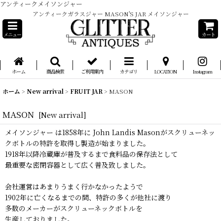
アンティークメイソンジャー
アンティークガラスジャー MASON'S JAR メイソンジャー
メニュー
カート
ホーム
商品検索
ご利用案内
カテゴリ
LOCATION
Instagram
ホーム
>
New arrival
>
FRUIT JAR
>
MASON
MASON
[
New arrival
]
メイソンジャー は1858年に John Landis Masonがスクリューネッ
クボトルの特許を取得し製造が始まりました。
1918年以降冷蔵庫が普及するまで食料品の保存法として
最重要な密閉容器として広く普及致しました。
会社運営はあまりうまく行かなかったようで
1902年に亡くなるまでの間、特許の多くが他社に渡り
多数のメーカーがスクリューネックボトルを
生産しておりました。