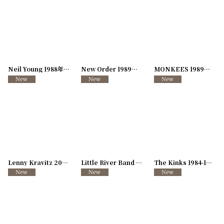
Neil Young 1988年 This Note's For You Tour
New Order 1989年 Technique Tour 1989
[
250117-70
]
MONKEES 1989年 TOUR89
[
2501
Lenny Kravitz 2004年 Baptism Tour
[
250117-61
Little River Band 1984年 Playing to Win Tour
]
The Kinks 1984-1986年 Word of Mouth Tour
[