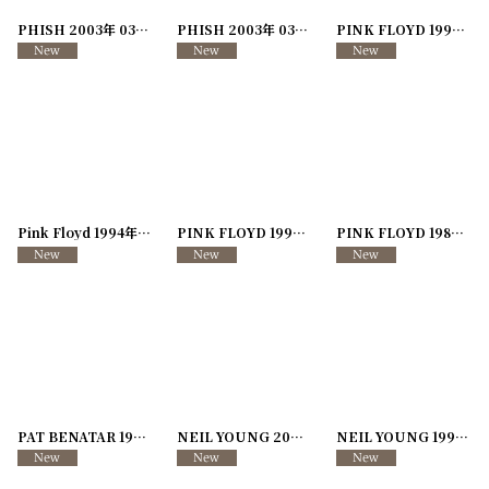
PHISH 2003年 03SUMMER Tour
[
250917-40
PHISH 2003年 03SUMMER Tour
]
[
250917-39
PINK FLOYD 1994年 DIVISION BELL WORLD TOUR
]
Pink Floyd 1994年 Division Bell Tour
[
250117-96
PINK FLOYD 1994年 Division Bell Tour
]
[
2507
PINK FLOYD 1989年 Another Lapes European Tour
PAT BENATAR 1986年 Seven the Hard Way Tour
NEIL YOUNG 2005年 AFTER SHOW
[
250726-35
]
[
241216-2
NEIL YOUNG 1993年 WORLD TOUR BOOKER T.& THE MG'S