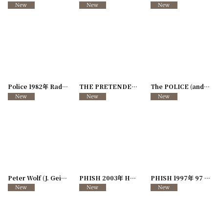
Police 1982年 Radio Promo Radio WPLJ
[
THE PRETENDERS 1987年 Get Close Tour
250117-57
]
The POLICE (and JOAN JETT) 1982年 Radio promo PASS 95x FM ADIDASアドバタイジング!
[
2
Peter Wolf (J. Geils Band) 1984年 Lights Out Tour
PHISH 2003年 Hampton Concert
[
250117-81
[
250726-134
]
PHISH 1997年 97 Tour Art of Roy Lichtenstein