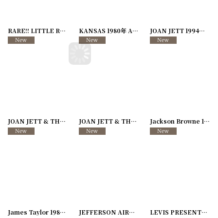
RARE!! LITTLE RICHARD 1991年 Local Crew PASS
KANSAS 1980年 Audio Vision Tour
[
251113-63
[
251113-58
]
JOAN JETT 1994年 Pure and Simple Tour
]
JOAN JETT & THE BLACKHEARTS 1988年 LITTLE LIAR Tour
JOAN JETT & THE BLACKHEARTS 1981年 Bad Reputation Tour
[
251113-
Jackson Browne 1983年 Tour 83
James Taylor 1987年 87/88 Tour
[
250117-87
JEFFERSON AIRPLANE 1989年 89 Tour
]
[
2507
LEVIS PRESENTS JOHN CAFFERTY & THE BEAVER BROWN BAND 1985年 Tough All Over Tour