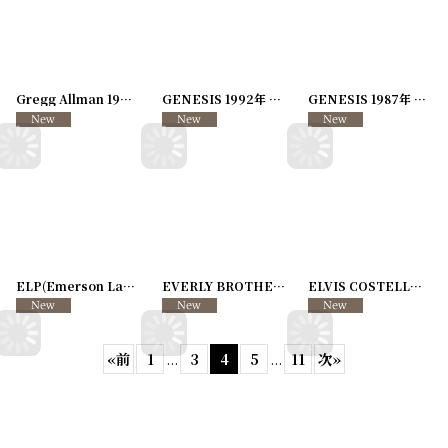
Gregg Allman 1997年 Searching for Simplicity Tour
GENESIS 1992年 We Can't Dance World Tour
[
250117-89
]
GENESIS 1987年 Final Leg Tour
ELP(Emerson Lake and Palmer) 1998年 Then and Now Tour
EVERLY BROTHERS 1989-1990年 TOUR89-90
[
250726-
ELVIS COSTELLO 1991年 COME BACK IN A MILLION YEARS Tour
«
前
1
...
3
4
5
...
11
次
»