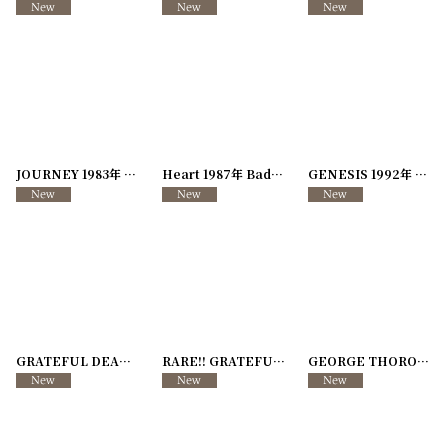
JOURNEY 1983年 Holleder Stadium RADIO PASS
Heart 1987年 Bad Animals Tour
[
251113-57
[
250117-82
]
GENESIS 1992年 We Can't Dance VOLKS WAGEN ADD
]
GRATEFUL DEAD 1981年 Radio Pass RARE!! Concert at Rutgers Athletic Center
RARE!! GRATEFUL DEAD 1982年 Duke University Cameron Indoor Stadium Concert
GEORGE THOROGOOD & THE DESTROYERS 1985年 MAVERICK Tour