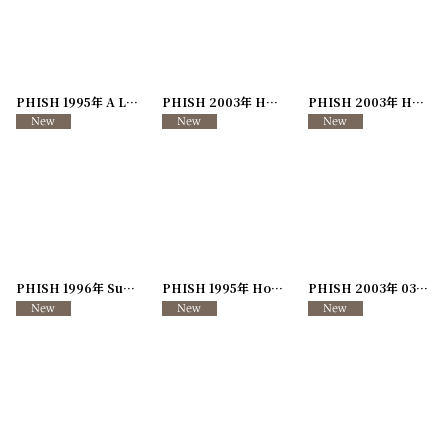
PHISH 1995年 A Live One Tour
[
250117-108
PHISH 2003年 Hampton Concert
]
[
250117-109
PHISH 2003年 Hampton Concert
]
PHISH 1996年 Summer Tour
[
250726-75
]
PHISH 1995年 Holiday Tour
[
250726-148
]
PHISH 2003年 03WINTER Tour