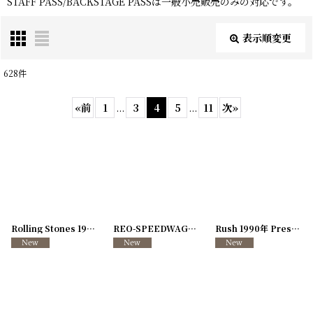
STAFF PASS/BACKSTAGE PASSは一般小売販売のみの対応です。
表示順変更
閉じる
628
件
サブカテゴリ
:
«
前
1
...
3
4
5
...
11
次
»
表示数
:
在庫あり
並び順
:
Rolling Stones 1989年 STEEL WHEELS
[
250917-14
REO-SPEEDWAGON 1987年 LIVE AS WE KNOW IT
]
Rush 1990年 Presto Tour
絞り込む