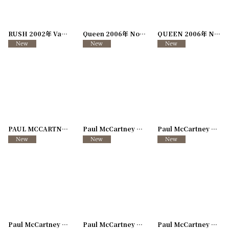
RUSH 2002年 Vapor Trails Tour
[
250726-22
Queen 2006年 North American Tour
]
[
250117-
QUEEN 2006年 North American Tour With PAUL RODGERS
PAUL MCCARTNEY 1990年 WORLD TOUR
Paul McCartney 2002年 Driving usa Tour
[
241216-37
]
Paul McCartney 2002年 Driving Japan Tour 丸
[
250
Paul McCartney 2002年 Driving Japan Tour オーバル
Paul McCartney 2002年 Driving Japan Tour
[
250117-26
]
Paul McCartney 2003年 Back in the World Tour
[