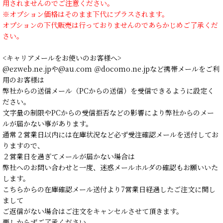
用されませんのでご注意ください。
※オプション価格はそのまま下代にプラスされます。
オプションの下代販売は行っておりませんのであらかじめご了承くだ
さい。
<キャリアメールをお使いのお客様へ>
@ezweb.ne.jpや@au.com ＠docomo.ne.jpなど携帯メールをご利
用のお客様は
弊社からの送信メール（PCからの送信）を受信できるように設定く
ださい。
文字量の制限やPCからの受信拒否などの影響により弊社からのメー
ルが届かない事があります。
通常２営業日以内には在庫状況など必ず受注確認メールを送付してお
りますので、
２営業日を過ぎてメールが届かない場合は
弊社へのお問い合わせと一度、迷惑メールホルダの確認もお願いいた
します。
こちらからの在庫確認メール送付より7営業日経過したご注文に関し
まして
ご返信がない場合はご注文をキャンセルさせて頂きます。
悪しからずご了承ください。