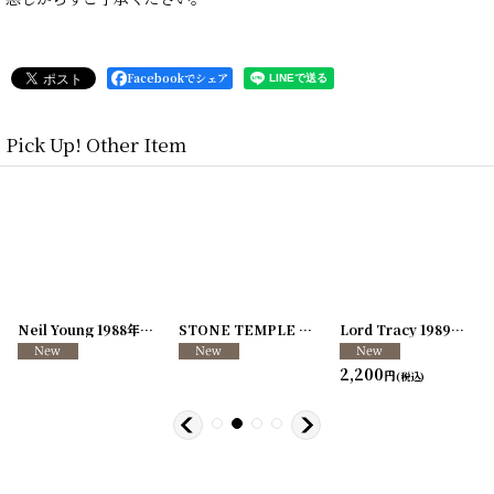
Facebookでシェア
Pick Up! Other Item
[
250726-04
Neil Young 1988年 This Note's For You Tour
]
[
250726-31
STONE TEMPLE PILOTS 1996-1997年 TOUR96/97
[
250117-70
]
]
Lord Tracy 1989年 Deaf Gods of Babylon Tour
2,200
円
(税込)