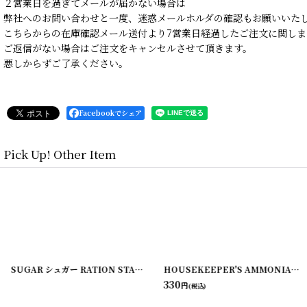
２営業日を過ぎてメールが届かない場合は
弊社へのお問い合わせと一度、迷惑メールホルダの確認もお願いいた
こちらからの在庫確認メール送付より7営業日経過したご注文に関しま
ご返信がない場合はご注文をキャンセルさせて頂きます。
悪しからずご了承ください。
Facebookでシェア
Pick Up! Other Item
[
220107-1
]
SUGAR シュガー RATION STAMP CARD スタンプシート
[
210706-2
]
HOUSEKEEPER'S AMMONIA ラベル2枚セット
330
円
(税込)