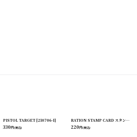
220107-4
PISTOL TARGET
]
[
210706-1
]
RATION STAMP CARD スタンプシート
330
220
円
円
(税込)
(税込)