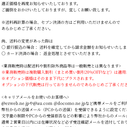
適正価格を再度お知らせいたしております。
ご面倒をおかけいたしておりますが、宜しくお願い致します。
※送料再計算の場合、セブン決済の方はご利用いただけませんので
あらかじめご了承ください。
尚、送料の変更があった際は
○ 銀行振込の場合： 送料を確定してから請求金額をお知らせいたしま
○ カード決済の場合： 返金処理とさせていただきます。
<業務販売時は配送料や割引除外商品等は一般販売とは異なります>
※業務販売時は複数購入割引（まとめ買い割引20％OFF!など）は適
※オプション価格はそのまま下代にプラスされます。
オプションの下代販売は行っておりませんのであらかじめご了承くだ
<キャリアメールをお使いのお客様へ>
@ezweb.ne.jpや@au.com ＠docomo.ne.jpなど携帯メールを
弊社からの送信メール（PCからの送信）を受信できるように設定くだ
文字量の制限やPCからの受信拒否などの影響により弊社からのメール
通常２営業日以内には在庫状況など必ず受注確認メールを送付してお