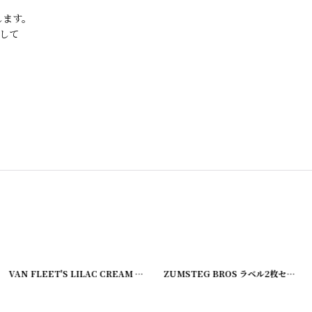
します。
して
[
220107-2
]
VAN FLEET'S LILAC CREAM ラベル2枚セット
[
220107-3
]
ZUMSTEG BROS ラベル2枚セット
[