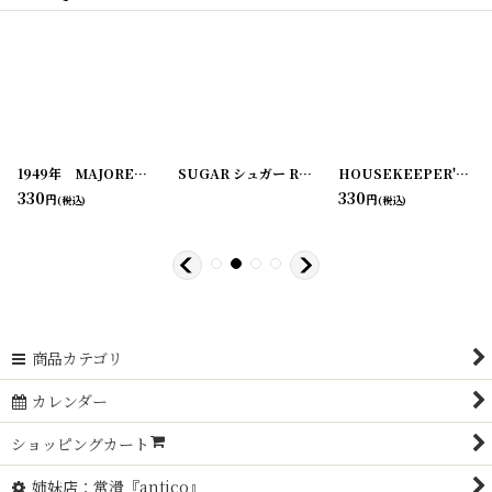
[
20210203-5
1949年 MAJORETTE match-pak LOTTERY(宝くじ)
]
[
20210204-2
SUGAR シュガー RATION STAMP CARD スタンプシート
]
[
220107-1
]
HOUSEKEEPER'S AMMONIA ラベル2枚セット
330
330
円
円
(税込)
(税込)
商品カテゴリ
カレンダー
ショッピングカート
姉妹店：常滑『antico』