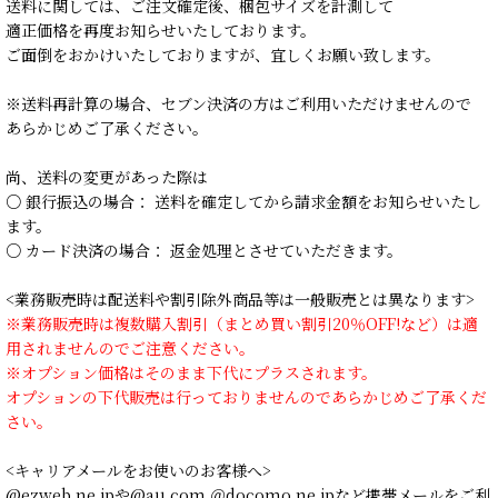
送料に関しては、ご注文確定後、梱包サイズを計測して
適正価格を再度お知らせいたしております。
ご面倒をおかけいたしておりますが、宜しくお願い致します。
※送料再計算の場合、セブン決済の方はご利用いただけませんので
あらかじめご了承ください。
尚、送料の変更があった際は
○ 銀行振込の場合： 送料を確定してから請求金額をお知らせいたし
ます。
○ カード決済の場合： 返金処理とさせていただきます。
<業務販売時は配送料や割引除外商品等は一般販売とは異なります>
※業務販売時は複数購入割引（まとめ買い割引20％OFF!など）は適
用されませんのでご注意ください。
※オプション価格はそのまま下代にプラスされます。
オプションの下代販売は行っておりませんのであらかじめご了承くだ
さい。
<キャリアメールをお使いのお客様へ>
@ezweb.ne.jpや@au.com ＠docomo.ne.jpなど携帯メールをご利