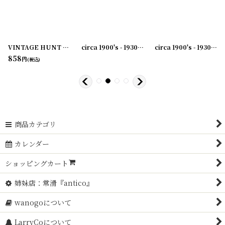
VINTAGE HUNT CLIP No.2 ブルドッククリップ
[
231003-41
[
231003-36
]
]
circa 1900's - 1930's Advertising Clip THE SAME YESTERDAY TODAY AND FOREVER...アドバタイジング クリップ
[
231003-44
]
[
23100
circa 1900's - 1930's Advertising Clip THE RWK COMPANY...アドバタイジング クリップ
858
円
(税込)
商品カテゴリ
カレンダー
ショッピングカート
姉妹店：常滑『antico』
wanogoについて
LarryCoについて