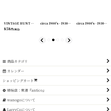
VINTAGE HUNT CLIP No.2 ブルドッククリップ
[
231003-41
[
231003-36
]
]
circa 1900's - 1930's Advertising Clip THE SAME YESTERDAY TODAY AND FOREVER...アドバタイジング クリップ
[
231003-44
]
[
23100
circa 1900's - 1930's Advertising Clip THE RWK COMPANY...アドバタイジング クリップ
858
円
(税込)
商品カテゴリ
カレンダー
ショッピングカート
姉妹店：常滑『antico』
wanogoについて
LarryCoについて