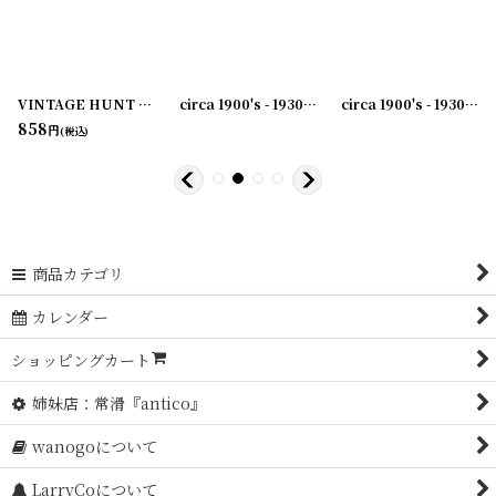
VINTAGE HUNT CLIP No.2 ブルドッククリップ
[
231003-41
[
231003-36
]
]
circa 1900's - 1930's Advertising Clip THE SAME YESTERDAY TODAY AND FOREVER...アドバタイジング クリップ
[
231003-44
]
[
23100
circa 1900's - 1930's Advertising Clip THE RWK COMPANY...アドバタイジング クリップ
858
円
(税込)
商品カテゴリ
カレンダー
ショッピングカート
姉妹店：常滑『antico』
wanogoについて
LarryCoについて