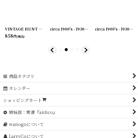
VINTAGE HUNT CLIP No.2 ブルドッククリップ
[
231003-41
[
231003-36
]
]
circa 1900's - 1930's Advertising Clip THE SAME YESTERDAY TODAY AND FOREVER...アドバタイジング クリップ
[
231003-44
]
[
23100
circa 1900's - 1930's Advertising Clip THE RWK COMPANY...アドバタイジング クリップ
858
円
(税込)
商品カテゴリ
カレンダー
ショッピングカート
姉妹店：常滑『antico』
wanogoについて
LarryCoについて