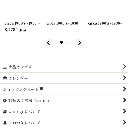
[
231003-38
circa 1900's - 1930's Advertising Clip HAWKEYE PORTLAND CEMENT CO ...アドバタイジング クリップ
[
231003-41
]
]
circa 1900's - 1930's Advertising Clip THE RWK COMPANY...アドバタイジング クリップ
circa 1900's - 1930's Advertising Clip FRED D.KUTZ...アドバタイジング クリップ
8,778
円
(税込)
商品カテゴリ
カレンダー
ショッピングカート
姉妹店：常滑『antico』
wanogoについて
LarryCoについて