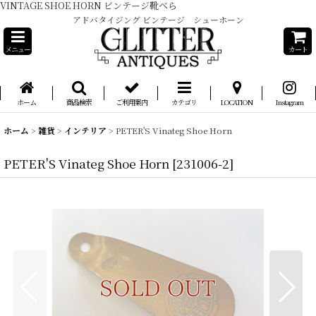
VINTAGE SHOE HORN ビンテージ靴べら
アドバタイジング ビンテージ シューホーン
メニュー
カート
ホーム
商品検索
ご利用案内
カテゴリ
LOCATION
Instagram
ホーム
>
雑貨
>
インテリア
>
PETER'S Vinateg Shoe Horn
PETER'S Vinateg Shoe Horn
[
231006-2
]