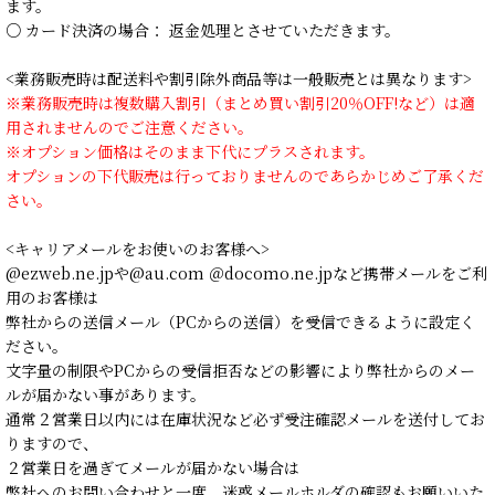
ます。
○ カード決済の場合： 返金処理とさせていただきます。
<業務販売時は配送料や割引除外商品等は一般販売とは異なります>
※業務販売時は複数購入割引（まとめ買い割引20％OFF!など）は適
用されませんのでご注意ください。
※オプション価格はそのまま下代にプラスされます。
オプションの下代販売は行っておりませんのであらかじめご了承くだ
さい。
<キャリアメールをお使いのお客様へ>
@ezweb.ne.jpや@au.com ＠docomo.ne.jpなど携帯メールをご利
用のお客様は
弊社からの送信メール（PCからの送信）を受信できるように設定く
ださい。
文字量の制限やPCからの受信拒否などの影響により弊社からのメー
ルが届かない事があります。
通常２営業日以内には在庫状況など必ず受注確認メールを送付してお
りますので、
２営業日を過ぎてメールが届かない場合は
弊社へのお問い合わせと一度、迷惑メールホルダの確認もお願いいた