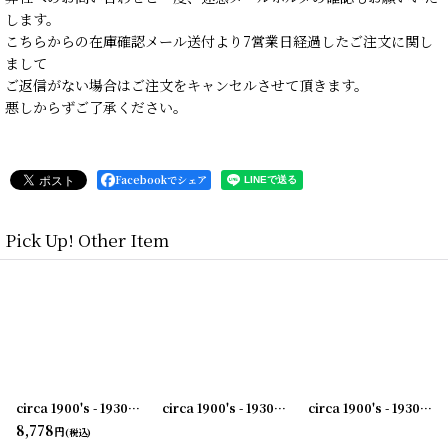
します。
こちらからの在庫確認メール送付より7営業日経過したご注文に関し
まして
ご返信がない場合はご注文をキャンセルさせて頂きます。
悪しからずご了承ください。
Facebookでシェア
Pick Up! Other Item
[
231003-38
circa 1900's - 1930's Advertising Clip HAWKEYE PORTLAND CEMENT CO ...アドバタイジング クリップ
[
231003-41
]
]
circa 1900's - 1930's Advertising Clip THE RWK COMPANY...アドバタイジング クリップ
circa 1900's - 1930's Advertising Clip FRED D.KUTZ...アドバタイジング クリップ
8,778
円
(税込)