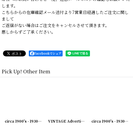
します。
こちらからの在庫確認メール送付より7営業日経過したご注文に関し
まして
ご返信がない場合はご注文をキャンセルさせて頂きます。
悪しからずご了承ください。
Facebookでシェア
Pick Up! Other Item
VINTAGE Advertising Clip WASHINGTON....アドバタイジング クリップ
circa 1900's - 1930's Advertising Clip THE SAME YESTERDAY TODAY AND FOREVER...アドバタイジング クリップ
[
231003-3
circa 1900's - 1930's Advertising Clip HAWKEYE PORTLAND CEMENT CO ...アドバタイジング クリップ
[
23
8,778
円
(税込)