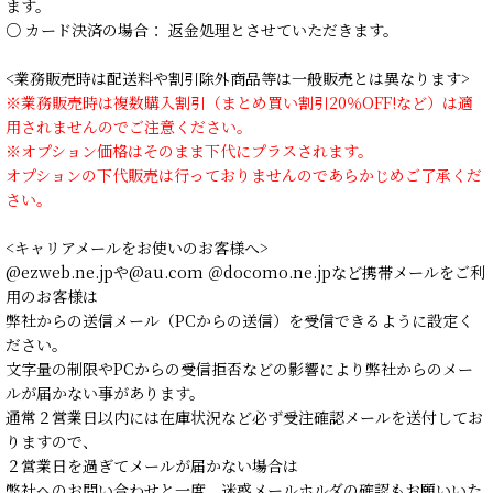
ます。
○ カード決済の場合： 返金処理とさせていただきます。
<業務販売時は配送料や割引除外商品等は一般販売とは異なります>
※業務販売時は複数購入割引（まとめ買い割引20％OFF!など）は適
用されませんのでご注意ください。
※オプション価格はそのまま下代にプラスされます。
オプションの下代販売は行っておりませんのであらかじめご了承くだ
さい。
<キャリアメールをお使いのお客様へ>
@ezweb.ne.jpや@au.com ＠docomo.ne.jpなど携帯メールをご利
用のお客様は
弊社からの送信メール（PCからの送信）を受信できるように設定く
ださい。
文字量の制限やPCからの受信拒否などの影響により弊社からのメー
ルが届かない事があります。
通常２営業日以内には在庫状況など必ず受注確認メールを送付してお
りますので、
２営業日を過ぎてメールが届かない場合は
弊社へのお問い合わせと一度、迷惑メールホルダの確認もお願いいた