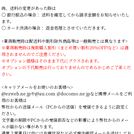
尚、送料の変更があった際は
○ 銀行振込の場合： 送料を確定してから請求金額をお知らせいたし
ます。
○ カード決済の場合： 返金処理とさせていただきます。
<業務販売時は配送料や割引除外商品等は一般販売とは異なります>
※業務販売時は複数購入割引（まとめ買い割引20％OFF!など）は適
用されませんのでご注意ください。
※オプション価格はそのまま下代にプラスされます。
オプションの下代販売は行っておりませんのであらかじめご了承くだ
さい。
<キャリアメールをお使いのお客様へ>
@ezweb.ne.jpや@au.com ＠docomo.ne.jpなど携帯メールをご利
用のお客様は
弊社からの送信メール（PCからの送信）を受信できるように設定く
ださい。
文字量の制限やPCからの受信拒否などの影響により弊社からのメー
ルが届かない事があります。
通常２営業日以内には在庫状況など必ず受注確認メールを送付してお