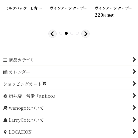
ミルクパック L 青
[
20200323-03
[
20200325-1
]
]
ヴィンテージ クーポンチケット<シネマ>10枚SET
ヴィンテージ クーポンチケット <プラネタリウム>10枚SET
[
2
220
円
(税込)
80
～5,280
円
円
商品カテゴリ
カレンダー
ショッピングカート
姉妹店：常滑『antico』
wanogoについて
LarryCoについて
LOCATION