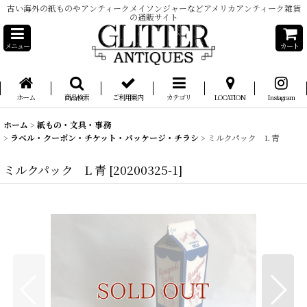
古い海外の紙ものやアンティークメイソンジャーなどアメリカアンティーク雑貨
の通販サイト
メニュー
カート
ホーム
商品検索
ご利用案内
カテゴリ
LOCATION
Instagram
ホーム
>
紙もの・文具・事務
>
ラベル・クーポン・チケット・パッケージ・チラシ
>
ミルクパック L 青
ミルクパック L 青
[
20200325-1
]