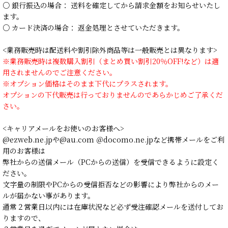
○ 銀行振込の場合： 送料を確定してから請求金額をお知らせいたし
ます。
○ カード決済の場合： 返金処理とさせていただきます。
<業務販売時は配送料や割引除外商品等は一般販売とは異なります>
※業務販売時は複数購入割引（まとめ買い割引20％OFF!など）は適
用されませんのでご注意ください。
※オプション価格はそのまま下代にプラスされます。
オプションの下代販売は行っておりませんのであらかじめご了承くだ
さい。
<キャリアメールをお使いのお客様へ>
@ezweb.ne.jpや@au.com ＠docomo.ne.jpなど携帯メールをご利
用のお客様は
弊社からの送信メール（PCからの送信）を受信できるように設定く
ださい。
文字量の制限やPCからの受信拒否などの影響により弊社からのメー
ルが届かない事があります。
通常２営業日以内には在庫状況など必ず受注確認メールを送付してお
りますので、