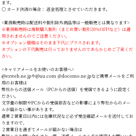
ます。
○ カード決済の場合： 返金処理とさせていただきます。
<業務販売時は配送料や割引除外商品等は一般販売とは異なります>
※業務販売時は複数購入割引（まとめ買い割引20％OFF!など）は適
用されませんのでご注意ください。
※オプション価格はそのまま下代にプラスされます。
オプションの下代販売は行っておりませんのであらかじめご了承くだ
さい。
<キャリアメールをお使いのお客様へ>
@ezweb.ne.jpや@au.com ＠docomo.ne.jpなど携帯メールをご利
用のお客様は
弊社からの送信メール（PCからの送信）を受信できるように設定く
ださい。
文字量の制限やPCからの受信拒否などの影響により弊社からのメー
ルが届かない事があります。
通常２営業日以内には在庫状況など必ず受注確認メールを送付してお
りますので、
２営業日を過ぎてメールが届かない場合は
弊社へのお問い合わせと一度、迷惑メールホルダの確認もお願いいた