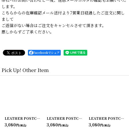
します。
こちらからの在庫確認メール送付より7営業日経過したご注文に関し
まして
ご返信がない場合はご注文をキャンセルさせて頂きます。
悪しからずご了承ください。
Facebookでシェア
Pick Up! Other Item
20240425-01
]
LEATHER POSTCARD 革のポストカード ビンテージレザーポストカード
[
20240425-12
]
LEATHER POSTCARD 革のポストカード ビンテージレザーポストカード
[
20240425-09
]
LEATHER POSTCARD 革のポストカード ビンテージレザーポストカード
[
20
3,080
3,080
3,080
円
円
円
(税込)
(税込)
(税込)