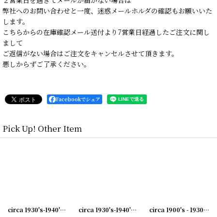
弊社へのお問い合わせと一度、迷惑メールホルダの確認もお願いいた
します。
こちらからの在庫確認メール送付より7営業日経過したご注文に関し
まして
ご返信がない場合はご注文をキャンセルさせて頂きます。
悪しからずご了承ください。
Facebookでシェア
Pick Up! Other Item
0240603-05
]
circa 1930's-1940's Advertising Bill Hook ROSE CITY... アドバタイジング フック 伝票ホルダー
[
20240603-06
]
circa 1930's-1940's Advertising Bill Hook A.B.BLOMQUIST &CO... アドバタイジング フック 伝票ホルダー
circa 1900's - 1930's Advertising Clip CANVAS PRODUCTS CO...アドバタイジング クリップ