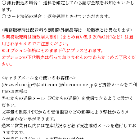
○ 銀行振込の場合： 送料を確定してから請求金額をお知らせいたし
ます。
○ カード決済の場合： 返金処理とさせていただきます。
<業務販売時は配送料や割引除外商品等は一般販売とは異なります>
※業務販売時は複数購入割引（まとめ買い割引20％OFF!など）は適
用されませんのでご注意ください。
※オプション価格はそのまま下代にプラスされます。
オプションの下代販売は行っておりませんのであらかじめご了承くだ
さい。
<キャリアメールをお使いのお客様へ>
@ezweb.ne.jpや@au.com ＠docomo.ne.jpなど携帯メールをご利
用のお客様は
弊社からの送信メール（PCからの送信）を受信できるように設定く
ださい。
文字量の制限やPCからの受信拒否などの影響により弊社からのメー
ルが届かない事があります。
通常２営業日以内には在庫状況など必ず受注確認メールを送付してお
りますので、
２営業日を過ぎてメールが届かない場合は