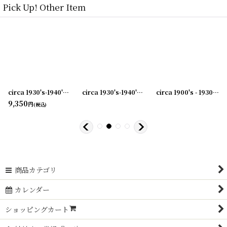
Pick Up! Other Item
0240603-05
]
circa 1930's-1940's Advertising Bill Hook ROSE CITY... アドバタイジング フック 伝票ホルダー
[
20240603-06
]
circa 1930's-1940's Advertising Bill Hook A.B.BLOMQUIST &CO... アドバタイジング フック 伝票ホルダー
circa 1900's - 1930's Advertising Clip CANVAS PRODUCTS CO...アドバタイジング クリップ
9,350
円
(税込)
商品カテゴリ
カレンダー
ショッピングカート