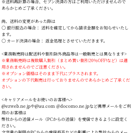
※送料再計算の場合、セブン決済の方はご利用いただけませんので
あらかじめご了承ください。
尚、送料の変更があった際は
○ 銀行振込の場合： 送料を確定してから請求金額をお知らせいたし
ます。
○ カード決済の場合： 返金処理とさせていただきます。
<業務販売時は配送料や割引除外商品等は一般販売とは異なります>
※業務販売時は複数購入割引（まとめ買い割引20％OFF!など）は適
用されませんのでご注意ください。
※オプション価格はそのまま下代にプラスされます。
オプションの下代販売は行っておりませんのであらかじめご了承くだ
さい。
<キャリアメールをお使いのお客様へ>
@ezweb.ne.jpや@au.com ＠docomo.ne.jpなど携帯メールをご利
用のお客様は
弊社からの送信メール（PCからの送信）を受信できるように設定く
ださい。
文字量の制限やPCからの受信拒否などの影響により弊社からのメー