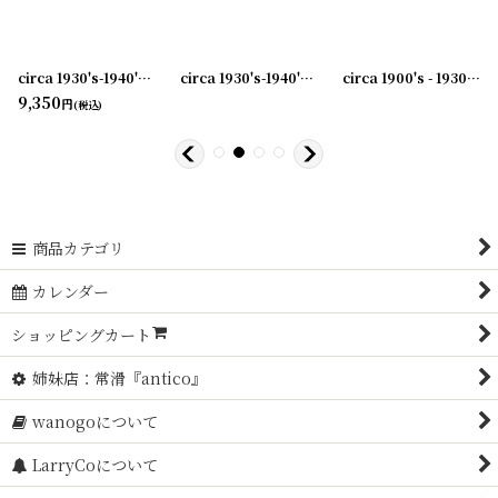
0240603-05
]
circa 1930's-1940's Advertising Bill Hook ROSE CITY... アドバタイジング フック 伝票ホルダー
[
20240603-06
]
circa 1930's-1940's Advertising Bill Hook A.B.BLOMQUIST &CO... アドバタイジング フック 伝票ホルダー
circa 1900's - 1930's Advertising Clip CANVAS PRODUCTS CO...アドバタイジング クリップ
9,350
円
(税込)
商品カテゴリ
カレンダー
ショッピングカート
姉妹店：常滑『antico』
wanogoについて
LarryCoについて