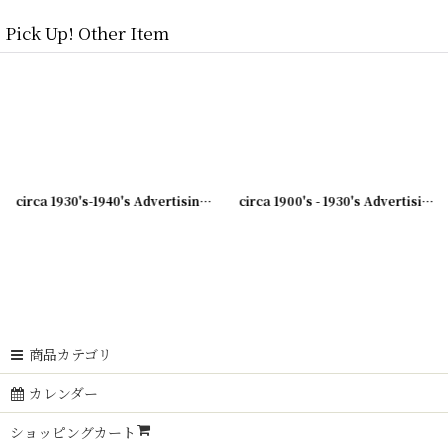
Pick Up! Other Item
circa 1930's-1940's Advertising Bill Hook A.B.BLOMQUIST &CO... アドバタイジング フック 伝票ホルダー
[
231007-29
circa 1900's - 1930's Advertising Clip CANVAS PRODUCTS CO...アドバタイジング クリップ
]
商品カテゴリ
カレンダー
ショッピングカート