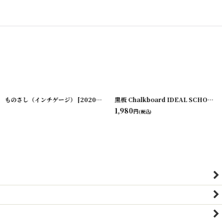
ものさし（インチゲージ）
[
231003-11
[
20200324-2
]
]
黒板 Chalkboard IDEAL SCHOOL SUPPLY COMPANY NO.3428
1,980
円
(税込)