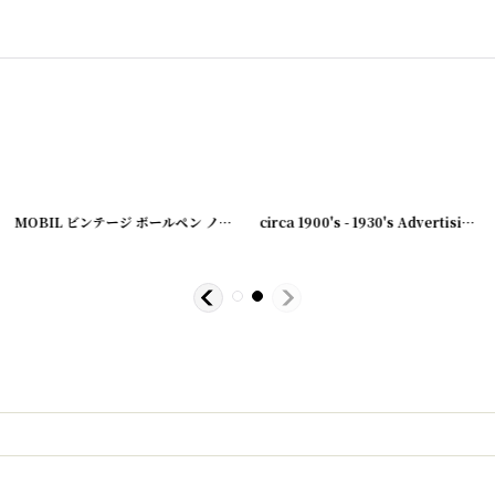
MOBIL ビンテージ ボールペン ノベルティー/アドバタイジング
[
231007-31
]
[
231003-20
[
210729-11
]
circa 1900's - 1930's Advertising Clip H.C.KIONKA&CO...
]