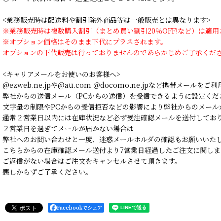
<業務販売時は配送料や割引除外商品等は一般販売とは異なります>
※業務販売時は複数購入割引（まとめ買い割引20％OFF!など）は適
※オプション価格はそのまま下代にプラスされます。
オプションの下代販売は行っておりませんのであらかじめご了承くだ
<キャリアメールをお使いのお客様へ>
@ezweb.ne.jpや@au.com ＠docomo.ne.jpなど携帯メールを
弊社からの送信メール（PCからの送信）を受信できるように設定くだ
文字量の制限やPCからの受信拒否などの影響により弊社からのメール
通常２営業日以内には在庫状況など必ず受注確認メールを送付してお
２営業日を過ぎてメールが届かない場合は
弊社へのお問い合わせと一度、迷惑メールホルダの確認もお願いいた
こちらからの在庫確認メール送付より7営業日経過したご注文に関しま
ご返信がない場合はご注文をキャンセルさせて頂きます。
悪しからずご了承ください。
Facebookでシェア