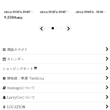
0240603-05
]
circa 1930's-1940's Advertising Bill Hook ROSE CITY... アドバタイジング フック 伝票ホルダー
[
20240603-06
]
circa 1930's-1940's Advertising Bill Hook A.B.BLOMQUIST &CO... アドバタイジング フック 伝票ホルダー
circa 1900's - 1930's Advertising Clip CANVAS PRODUCTS CO...アドバタイジング クリップ
9,350
円
(税込)
商品カテゴリ
カレンダー
ショッピングカート
姉妹店：常滑『antico』
wanogoについて
LarryCoについて
LOCATION