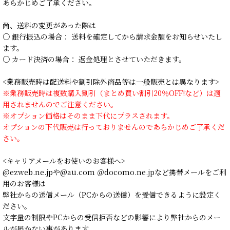
あらかじめご了承ください。
尚、送料の変更があった際は
○ 銀行振込の場合： 送料を確定してから請求金額をお知らせいたし
ます。
○ カード決済の場合： 返金処理とさせていただきます。
<業務販売時は配送料や割引除外商品等は一般販売とは異なります>
※業務販売時は複数購入割引（まとめ買い割引20％OFF!など）は適
用されませんのでご注意ください。
※オプション価格はそのまま下代にプラスされます。
オプションの下代販売は行っておりませんのであらかじめご了承くだ
さい。
<キャリアメールをお使いのお客様へ>
@ezweb.ne.jpや@au.com ＠docomo.ne.jpなど携帯メールをご利
用のお客様は
弊社からの送信メール（PCからの送信）を受信できるように設定く
ださい。
文字量の制限やPCからの受信拒否などの影響により弊社からのメー
ルが届かない事があります。