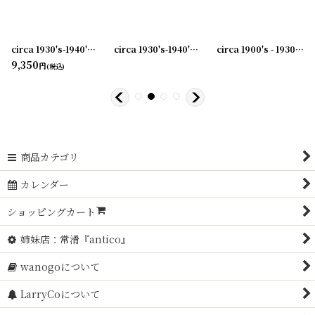
0240603-05
]
circa 1930's-1940's Advertising Bill Hook ROSE CITY... アドバタイジング フック 伝票ホルダー
[
20240603-06
]
circa 1930's-1940's Advertising Bill Hook A.B.BLOMQUIST &CO... アドバタイジング フック 伝票ホルダー
circa 1900's - 1930's Advertising Clip CANVAS PRODUCTS CO...アドバタイジング クリップ
9,350
円
(税込)
商品カテゴリ
カレンダー
ショッピングカート
姉妹店：常滑『antico』
wanogoについて
LarryCoについて