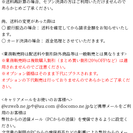
※送料再計算の場合、セブン決済の方はご利用いただけませんので
あらかじめご了承ください。
尚、送料の変更があった際は
○ 銀行振込の場合： 送料を確定してから請求金額をお知らせいたし
ます。
○ カード決済の場合： 返金処理とさせていただきます。
<業務販売時は配送料や割引除外商品等は一般販売とは異なります>
※業務販売時は複数購入割引（まとめ買い割引20％OFF!など）は適
用されませんのでご注意ください。
※オプション価格はそのまま下代にプラスされます。
オプションの下代販売は行っておりませんのであらかじめご了承くだ
さい。
<キャリアメールをお使いのお客様へ>
@ezweb.ne.jpや@au.com ＠docomo.ne.jpなど携帯メールをご利
用のお客様は
弊社からの送信メール（PCからの送信）を受信できるように設定く
ださい。
文字量の制限やPCからの受信拒否などの影響により弊社からのメー