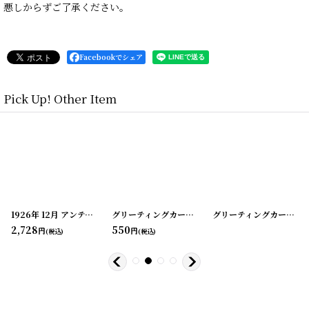
悪しからずご了承ください。
Facebookでシェア
Pick Up! Other Item
[
240325-16
1926年 12月 アンティークアドバタイジング カレンダー NATHAN'SInc.
]
グリーティングカード・ビンテージカード ピエロ
[
240325-12
グリーティングカード・ビンテージカード ねこ
[
202
]
[
[
2
2,728
550
円
円
(税込)
(税込)