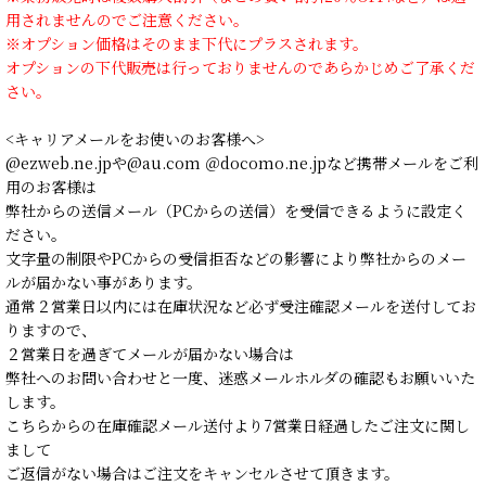
用されませんのでご注意ください。
※オプション価格はそのまま下代にプラスされます。
オプションの下代販売は行っておりませんのであらかじめご了承くだ
さい。
<キャリアメールをお使いのお客様へ>
@ezweb.ne.jpや@au.com ＠docomo.ne.jpなど携帯メールをご利
用のお客様は
弊社からの送信メール（PCからの送信）を受信できるように設定く
ださい。
文字量の制限やPCからの受信拒否などの影響により弊社からのメー
ルが届かない事があります。
通常２営業日以内には在庫状況など必ず受注確認メールを送付してお
りますので、
２営業日を過ぎてメールが届かない場合は
弊社へのお問い合わせと一度、迷惑メールホルダの確認もお願いいた
します。
こちらからの在庫確認メール送付より7営業日経過したご注文に関し
まして
ご返信がない場合はご注文をキャンセルさせて頂きます。