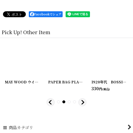
Facebookでシェア
Pick Up! Other Item
-27
[
]
210622-4
]
MAY WOOD ウイスキーラベル （2枚セット）
PAPER BAG PLANE SCRAP H.H.SERRER&SON
[
20200407-12
]
1920年代 BOSSIE'S BEST 4B's BRAND BUTTER ラッピングペーパー
330
円
(税込)
商品カテゴリ