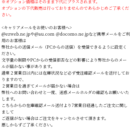
※オプション価格はそのまま下代にプラスされます。
オプションの下代販売は行っておりませんのであらかじめご了承くだ
さい。
<キャリアメールをお使いのお客様へ>
@ezweb.ne.jpや@au.com ＠docomo.ne.jpなど携帯メールをご利
用のお客様は
弊社からの送信メール（PCからの送信）を受信できるように設定く
ださい。
文字量の制限やPCからの受信拒否などの影響により弊社からのメー
ルが届かない事があります。
通常２営業日以内には在庫状況など必ず受注確認メールを送付してお
りますので、
２営業日を過ぎてメールが届かない場合は
弊社へのお問い合わせと一度、迷惑メールホルダの確認もお願いいた
します。
こちらからの在庫確認メール送付より7営業日経過したご注文に関し
まして
ご返信がない場合はご注文をキャンセルさせて頂きます。
悪しからずご了承ください。