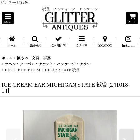
ビンテージ紙袋
紙袋 アンティーク ビンテージ
メニュー
カート
ホーム
商品検索
ご利用案内
カテゴリ
LOCATION
Instagram
ホーム
>
紙もの・文具・事務
>
ラベル・クーポン・チケット・パッケージ・チラシ
>
ICE CREAM BAR MICHIGAN STATE 紙袋
ICE CREAM BAR MICHIGAN STATE 紙袋
[
241018-
14
]