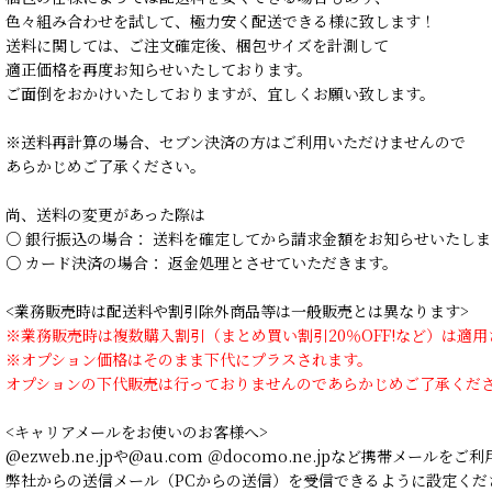
色々組み合わせを試して、極力安く配送できる様に致します！
送料に関しては、ご注文確定後、梱包サイズを計測して
適正価格を再度お知らせいたしております。
ご面倒をおかけいたしておりますが、宜しくお願い致します。
※送料再計算の場合、セブン決済の方はご利用いただけませんので
あらかじめご了承ください。
尚、送料の変更があった際は
○ 銀行振込の場合： 送料を確定してから請求金額をお知らせいたしま
○ カード決済の場合： 返金処理とさせていただきます。
<業務販売時は配送料や割引除外商品等は一般販売とは異なります>
※業務販売時は複数購入割引（まとめ買い割引20％OFF!など）は適
※オプション価格はそのまま下代にプラスされます。
オプションの下代販売は行っておりませんのであらかじめご了承くだ
<キャリアメールをお使いのお客様へ>
@ezweb.ne.jpや@au.com ＠docomo.ne.jpなど携帯メールを
弊社からの送信メール（PCからの送信）を受信できるように設定くだ