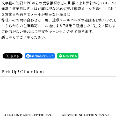
文字量の制限やPCからの受信拒否などの影響により弊社からのメール
通常２営業日以内には在庫状況など必ず受注確認メールを送付してお
２営業日を過ぎてメールが届かない場合は
弊社へのお問い合わせと一度、迷惑メールホルダの確認もお願いいた
こちらからの在庫確認メール送付より7営業日経過したご注文に関しま
ご返信がない場合はご注文をキャンセルさせて頂きます。
悪しからずご了承ください。
Facebookでシェア
Pick Up! Other Item
]
ALKALINE ANTISEPTIC ラベル2枚セット ZUMSTEG BROTHERS
[
2201
ARGYROL SOLUTION ラベル3枚セット