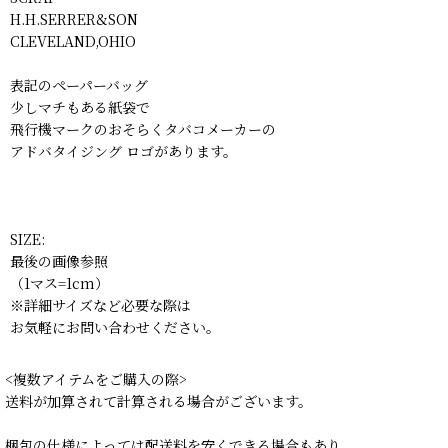
H.H.SERRER&SON
CLEVELAND,OHIO
表記のペーパーバッグ
少しマチもある紙袋で
飛行機マークのおそらくタバコメーカーの
アドバタイジング ロゴがあります。
SIZE:
最後の画像参照
（1マス=1cm）
※詳細サイズなど必要な際は
お気軽にお問い合わせください。
<複数アイテムをご購入の際>
送料が加算されて計算される場合がございます。
梱包の仕様によっては配送料を安くできる場合もあり、