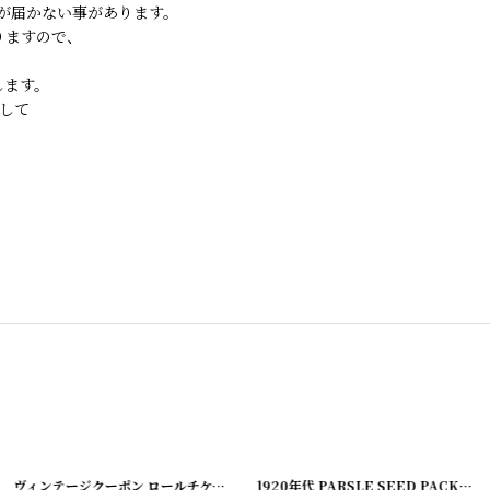
が届かない事があります。
りますので、
します。
して
14-3
[
]
220108-2
]
ヴィンテージクーポン ロールチケット＜ダブル＞ 10枚SET
[
20200617-5
]
1920年代 PARSLE SEED PACKAGE