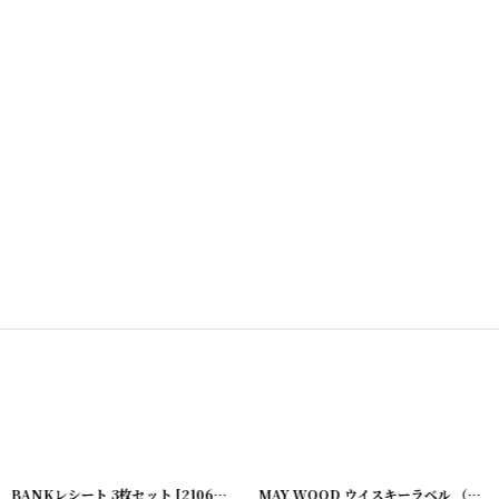
[
2020624-27
BANKレシート 3枚セット
]
[
210622-4
]
MAY WOOD ウイスキーラベル （2枚セット）