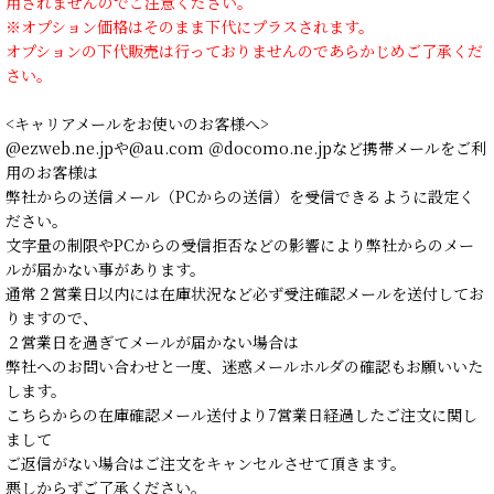
用されませんのでご注意ください。
※オプション価格はそのまま下代にプラスされます。
オプションの下代販売は行っておりませんのであらかじめご了承くだ
さい。
<キャリアメールをお使いのお客様へ>
@ezweb.ne.jpや@au.com ＠docomo.ne.jpなど携帯メールをご利
用のお客様は
弊社からの送信メール（PCからの送信）を受信できるように設定く
ださい。
文字量の制限やPCからの受信拒否などの影響により弊社からのメー
ルが届かない事があります。
通常２営業日以内には在庫状況など必ず受注確認メールを送付してお
りますので、
２営業日を過ぎてメールが届かない場合は
弊社へのお問い合わせと一度、迷惑メールホルダの確認もお願いいた
します。
こちらからの在庫確認メール送付より7営業日経過したご注文に関し
まして
ご返信がない場合はご注文をキャンセルさせて頂きます。
悪しからずご了承ください。