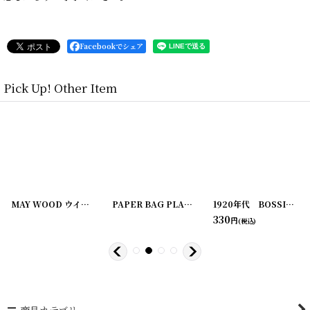
Facebookでシェア
Pick Up! Other Item
-27
[
]
210622-4
]
MAY WOOD ウイスキーラベル （2枚セット）
PAPER BAG PLANE SCRAP H.H.SERRER&SON
[
20200407-12
]
1920年代 BOSSIE'S BEST 4B's BRAND BUTTER ラッピングペーパー
330
円
(税込)