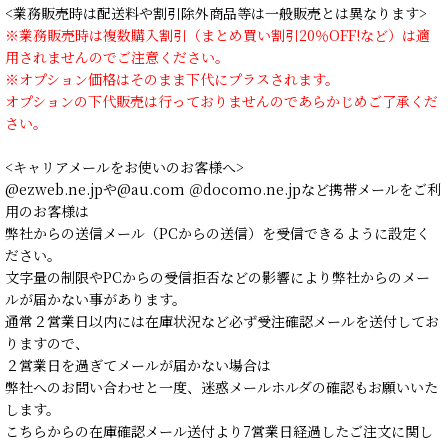
<業務販売時は配送料や割引除外商品等は一般販売とは異なります>
※業務販売時は複数購入割引（まとめ買い割引20％OFF!など）は適
用されませんのでご注意ください。
※オプション価格はそのまま下代にプラスされます。
オプションの下代販売は行っておりませんのであらかじめご了承くだ
さい。
<キャリアメールをお使いのお客様へ>
@ezweb.ne.jpや@au.com ＠docomo.ne.jpなど携帯メールをご利
用のお客様は
弊社からの送信メール（PCからの送信）を受信できるように設定く
ださい。
文字量の制限やPCからの受信拒否などの影響により弊社からのメー
ルが届かない事があります。
通常２営業日以内には在庫状況など必ず受注確認メールを送付してお
りますので、
２営業日を過ぎてメールが届かない場合は
弊社へのお問い合わせと一度、迷惑メールホルダの確認もお願いいた
します。
こちらからの在庫確認メール送付より7営業日経過したご注文に関し