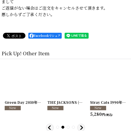
まして
ご返信がない場合はご注文をキャンセルさせて頂きます。
悪しからずご了承ください。
Facebookでシェア
Pick Up! Other Item
7-42
]
[
250117-38
Green Day 2010年 21st Century Breakdown Tour ラミネート
]
THE JACKSONS (Michael Jackson) 1984年 Victory Tour
[
250117-11
Stray Cats 1990年 World Tour ラミネート
5,280
円
(税込)