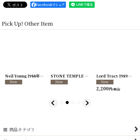
Facebookでシェア
Pick Up! Other Item
[
250726-04
Neil Young 1988年 This Note's For You Tour
]
[
250726-31
STONE TEMPLE PILOTS 1996-1997年 TOUR96/97
[
250117-70
]
]
Lord Tracy 1989年 Deaf Gods of Babylon Tour
2,200
円
(税込)
商品カテゴリ