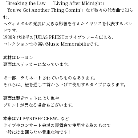
「Breaking the Law」「Living After Midnight」
「You've Got Another Thing Comin'」など数々の代表曲で知ら
れ、
ヘヴィメタルの発展に大きな影響を与えたイギリスを代表するバン
ドです。
1980年代後半のJUDAS PRIESTのライブツアーを伝える、
コレクション性の高いMusic Memorabiliaです。
素材はレーヨン
裏面はステッカーになっています。
※一部、ラミネートされているものもあります。
それらは、紐を通して首から下げて使用するタイプになります。
裏面は製造ロットにより色や
プリントが異なる場合もございます。
本来はV.I.PやSTAFF CREW...など
ライブやコンサート会場の裏舞台で使用する為のもので
一般には出回らない貴重な物です！