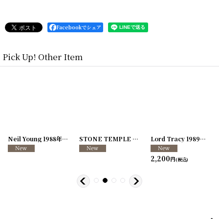
Facebookでシェア
Pick Up! Other Item
[
250726-04
Neil Young 1988年 This Note's For You Tour
]
[
250726-31
STONE TEMPLE PILOTS 1996-1997年 TOUR96/97
[
250117-70
]
]
Lord Tracy 1989年 Deaf Gods of Babylon Tour
2,200
円
(税込)