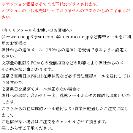
※オプション価格はそのまま下代にプラスされます。
オプションの下代販売は行っておりませんのであらかじめご了承くだ
さい。
<キャリアメールをお使いのお客様へ>
@ezweb.ne.jpや@au.com ＠docomo.ne.jpなど携帯メールをご利
用のお客様は
弊社からの送信メール（PCからの送信）を受信できるように設定く
ださい。
文字量の制限やPCからの受信拒否などの影響により弊社からのメー
ルが届かない事があります。
通常２営業日以内には在庫状況など必ず受注確認メールを送付してお
りますので、
２営業日を過ぎてメールが届かない場合は
弊社へのお問い合わせと一度、迷惑メールホルダの確認もお願いいた
します。
こちらからの在庫確認メール送付より7営業日経過したご注文に関し
まして
ご返信がない場合はご注文をキャンセルさせて頂きます。
悪しからずご了承ください。