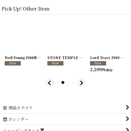
Pick Up! Other Item
[
250726-04
Neil Young 1988年 This Note's For You Tour
]
[
250726-31
STONE TEMPLE PILOTS 1996-1997年 TOUR96/97
[
250117-70
]
]
Lord Tracy 1989年 Deaf Gods of Babylon Tour
2,200
円
(税込)
商品カテゴリ
カレンダー
ショッピングカート