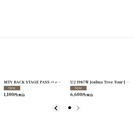
[
250117-80
]
MTV BACK STAGE PASS バックステージパス/スタッフパス
U2 1987年 Joshua Tree Tour
[
250213-26
[
250
]
1,100
6,600
円
円
(税込)
(税込)