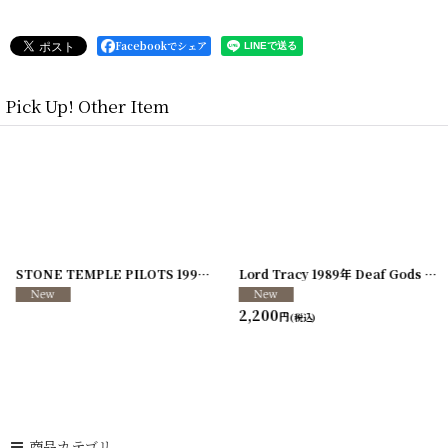
Facebookでシェア
Pick Up! Other Item
]
[
250117-70
]
STONE TEMPLE PILOTS 1996-1997年 TOUR96/97
[
241216-11
]
Lord Tracy 1989年 Deaf Gods of Babylon Tour
2,200
円
(税込)
商品カテゴリ