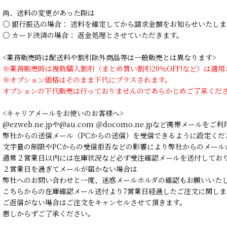
尚、送料の変更があった際は
○ 銀行振込の場合： 送料を確定してから請求金額をお知らせいたしま
○ カード決済の場合： 返金処理とさせていただきます。
<業務販売時は配送料や割引除外商品等は一般販売とは異なります>
※業務販売時は複数購入割引（まとめ買い割引20％OFF!など）は適
※オプション価格はそのまま下代にプラスされます。
オプションの下代販売は行っておりませんのであらかじめご了承くだ
<キャリアメールをお使いのお客様へ>
@ezweb.ne.jpや@au.com ＠docomo.ne.jpなど携帯メールを
弊社からの送信メール（PCからの送信）を受信できるように設定くだ
文字量の制限やPCからの受信拒否などの影響により弊社からのメール
通常２営業日以内には在庫状況など必ず受注確認メールを送付してお
２営業日を過ぎてメールが届かない場合は
弊社へのお問い合わせと一度、迷惑メールホルダの確認もお願いいた
こちらからの在庫確認メール送付より7営業日経過したご注文に関しま
ご返信がない場合はご注文をキャンセルさせて頂きます。
悪しからずご了承ください。