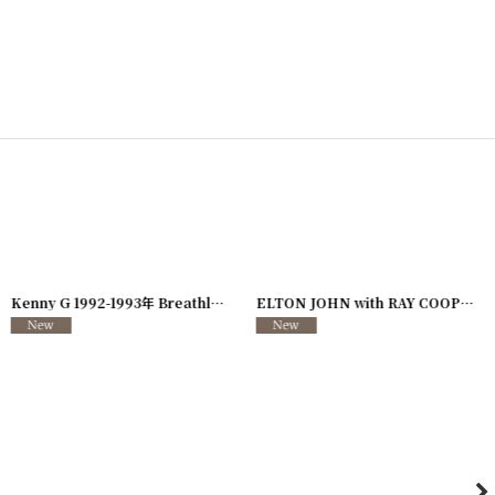
726-08
]
Kenny G 1992-1993年 Breathless Tour
[
250117-127
]
ELTON JOHN with RAY COOPER 1995年 Evening Tour