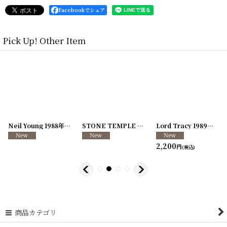
Facebookでシェア
Pick Up! Other Item
[
250726-04
Neil Young 1988年 This Note's For You Tour
]
[
250726-31
STONE TEMPLE PILOTS 1996-1997年 TOUR96/97
[
250117-70
]
]
Lord Tracy 1989年 Deaf Gods of Babylon Tour
2,200
円
(税込)
商品カテゴリ