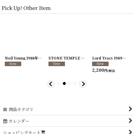
Pick Up! Other Item
[
250726-04
Neil Young 1988年 This Note's For You Tour
]
[
250726-31
STONE TEMPLE PILOTS 1996-1997年 TOUR96/97
[
250117-70
]
]
Lord Tracy 1989年 Deaf Gods of Babylon Tour
2,200
円
(税込)
商品カテゴリ
カレンダー
ショッピングカート