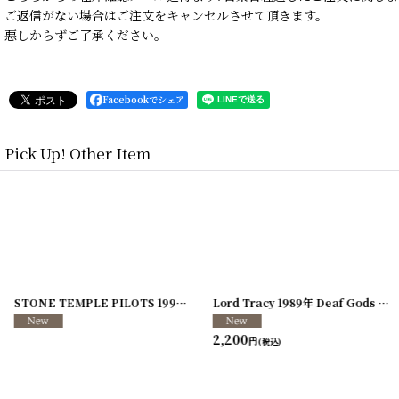
ご返信がない場合はご注文をキャンセルさせて頂きます。
悪しからずご了承ください。
Facebookでシェア
Pick Up! Other Item
]
[
250117-70
]
STONE TEMPLE PILOTS 1996-1997年 TOUR96/97
[
241216-11
]
Lord Tracy 1989年 Deaf Gods of Babylon Tour
2,200
円
(税込)