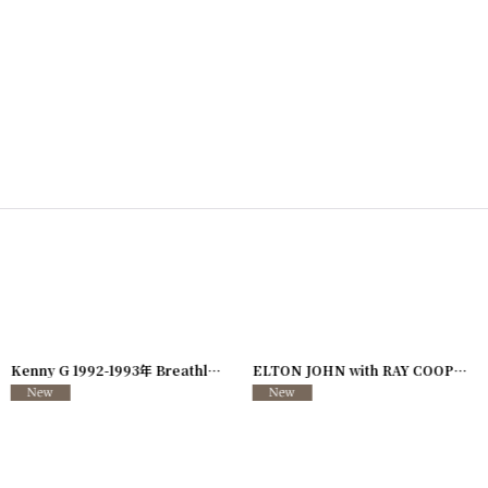
726-08
]
Kenny G 1992-1993年 Breathless Tour
[
250117-127
]
ELTON JOHN with RAY COOPER 1995年 Evening Tour