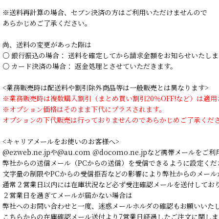
※送料再計算の場合、セブン決済の方はご利用いただけませんので
あらかじめご了承ください。
尚、送料の変更があった際は
○ 銀行振込の場合： 送料を確定してから請求金額をお知らせいたしま
○ カード決済の場合： 返金処理とさせていただきます。
<業務販売時は配送料や割引除外商品等は一般販売とは異なります>
※業務販売時は複数購入割引（まとめ買い割引20％OFF!など）は適
※オプション価格はそのまま下代にプラスされます。
オプションの下代販売は行っておりませんのであらかじめご了承くだ
<キャリアメールをお使いのお客様へ>
@ezweb.ne.jpや@au.com ＠docomo.ne.jpなど携帯メールを
弊社からの送信メール（PCからの送信）を受信できるように設定くだ
文字量の制限やPCからの受信拒否などの影響により弊社からのメール
通常２営業日以内には在庫状況など必ず受注確認メールを送付してお
２営業日を過ぎてメールが届かない場合は
弊社へのお問い合わせと一度、迷惑メールホルダの確認もお願いいた
こちらからの在庫確認メール送付より7営業日経過したご注文に関しま