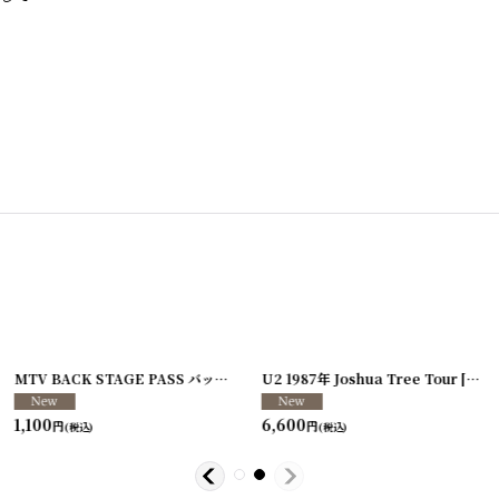
[
250117-80
]
MTV BACK STAGE PASS バックステージパス/スタッフパス
U2 1987年 Joshua Tree Tour
[
250213-26
[
250
]
1,100
6,600
円
円
(税込)
(税込)