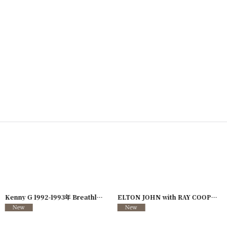
726-08
]
Kenny G 1992-1993年 Breathless Tour
[
250117-127
]
ELTON JOHN with RAY COOPER 1995年 Evening Tour