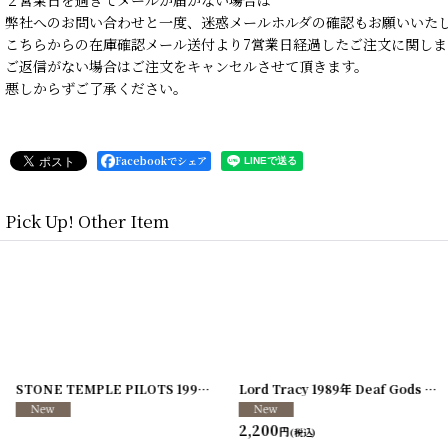
２営業日を過ぎてメールが届かない場合は
弊社へのお問い合わせと一度、迷惑メールホルダの確認もお願いいた
こちらからの在庫確認メール送付より7営業日経過したご注文に関しま
ご返信がない場合はご注文をキャンセルさせて頂きます。
悪しからずご了承ください。
Facebookでシェア
Pick Up! Other Item
]
[
250117-70
]
STONE TEMPLE PILOTS 1996-1997年 TOUR96/97
[
241216-11
]
Lord Tracy 1989年 Deaf Gods of Babylon Tour
2,200
円
(税込)