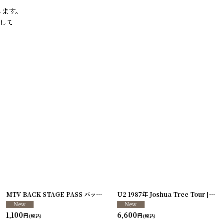
します。
して
[
250117-80
]
MTV BACK STAGE PASS バックステージパス/スタッフパス
U2 1987年 Joshua Tree Tour
[
250213-26
[
250
]
1,100
6,600
円
円
(税込)
(税込)