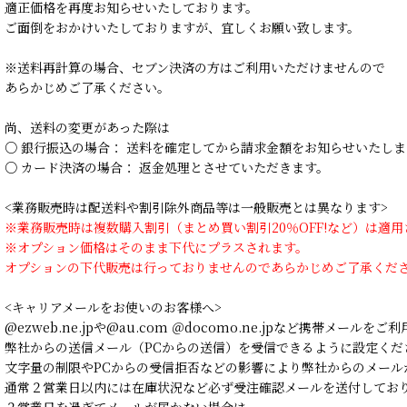
適正価格を再度お知らせいたしております。
ご面倒をおかけいたしておりますが、宜しくお願い致します。
※送料再計算の場合、セブン決済の方はご利用いただけませんので
あらかじめご了承ください。
尚、送料の変更があった際は
○ 銀行振込の場合： 送料を確定してから請求金額をお知らせいたしま
○ カード決済の場合： 返金処理とさせていただきます。
<業務販売時は配送料や割引除外商品等は一般販売とは異なります>
※業務販売時は複数購入割引（まとめ買い割引20％OFF!など）は適
※オプション価格はそのまま下代にプラスされます。
オプションの下代販売は行っておりませんのであらかじめご了承くだ
<キャリアメールをお使いのお客様へ>
@ezweb.ne.jpや@au.com ＠docomo.ne.jpなど携帯メールを
弊社からの送信メール（PCからの送信）を受信できるように設定くだ
文字量の制限やPCからの受信拒否などの影響により弊社からのメール
通常２営業日以内には在庫状況など必ず受注確認メールを送付してお