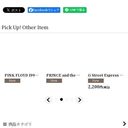
Facebookでシェア
Pick Up! Other Item
[
250726-04
Neil Young 1988年 This Note's For You Tour
]
[
250726-31
STONE TEMPLE PILOTS 1996-1997年 TOUR96/97
[
250117-70
]
]
Lord Tracy 1989年 Deaf Gods of Babylon Tour
2,200
円
(税込)
商品カテゴリ