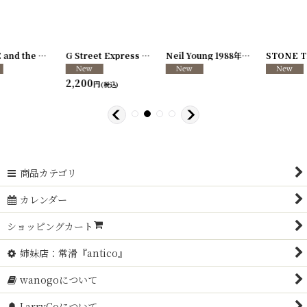
[
250726-04
Neil Young 1988年 This Note's For You Tour
]
[
250726-31
STONE TEMPLE PILOTS 1996-1997年 TOUR96/97
[
250117-70
]
]
Lord Tracy 1989年 Deaf Gods of Babylon Tour
2,200
円
(税込)
商品カテゴリ
カレンダー
ショッピングカート
姉妹店：常滑『antico』
wanogoについて
LarryCoについて