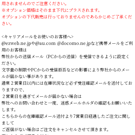
用されませんのでご注意ください。
※オプション価格はそのまま下代にプラスされます。
オプションの下代販売は行っておりませんのであらかじめご了承くだ
さい。
<キャリアメールをお使いのお客様へ>
@ezweb.ne.jpや@au.com ＠docomo.ne.jpなど携帯メールをご利
用のお客様は
弊社からの送信メール（PCからの送信）を受信できるように設定く
ださい。
文字量の制限やPCからの受信拒否などの影響により弊社からのメー
ルが届かない事があります。
通常２営業日以内には在庫状況など必ず受注確認メールを送付してお
りますので、
２営業日を過ぎてメールが届かない場合は
弊社へのお問い合わせと一度、迷惑メールホルダの確認もお願いいた
します。
こちらからの在庫確認メール送付より7営業日経過したご注文に関し
まして
ご返信がない場合はご注文をキャンセルさせて頂きます。