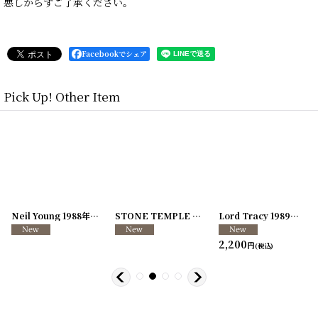
悪しからずご了承ください。
Facebookでシェア
Pick Up! Other Item
[
250726-04
Neil Young 1988年 This Note's For You Tour
]
[
250726-31
STONE TEMPLE PILOTS 1996-1997年 TOUR96/97
[
250117-70
]
]
Lord Tracy 1989年 Deaf Gods of Babylon Tour
2,200
円
(税込)