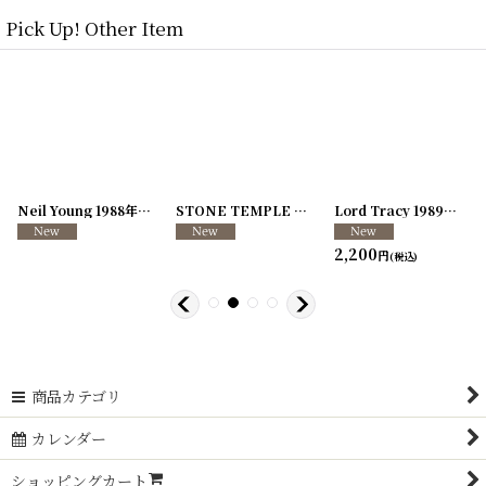
Pick Up! Other Item
[
250726-04
Neil Young 1988年 This Note's For You Tour
]
[
250726-31
STONE TEMPLE PILOTS 1996-1997年 TOUR96/97
[
250117-70
]
]
Lord Tracy 1989年 Deaf Gods of Babylon Tour
2,200
円
(税込)
商品カテゴリ
カレンダー
ショッピングカート