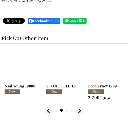
Facebookでシェア
Pick Up! Other Item
[
250726-04
Neil Young 1988年 This Note's For You Tour
]
[
250726-31
STONE TEMPLE PILOTS 1996-1997年 TOUR96/97
[
250117-70
]
]
Lord Tracy 1989年 Deaf Gods of Babylon Tour
2,200
円
(税込)