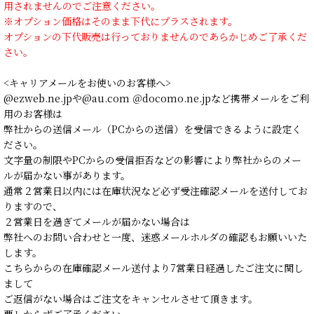
用されませんのでご注意ください。
※オプション価格はそのまま下代にプラスされます。
オプションの下代販売は行っておりませんのであらかじめご了承くだ
さい。
<キャリアメールをお使いのお客様へ>
@ezweb.ne.jpや@au.com ＠docomo.ne.jpなど携帯メールをご利
用のお客様は
弊社からの送信メール（PCからの送信）を受信できるように設定く
ださい。
文字量の制限やPCからの受信拒否などの影響により弊社からのメー
ルが届かない事があります。
通常２営業日以内には在庫状況など必ず受注確認メールを送付してお
りますので、
２営業日を過ぎてメールが届かない場合は
弊社へのお問い合わせと一度、迷惑メールホルダの確認もお願いいた
します。
こちらからの在庫確認メール送付より7営業日経過したご注文に関し
まして
ご返信がない場合はご注文をキャンセルさせて頂きます。
悪しからずご了承ください。