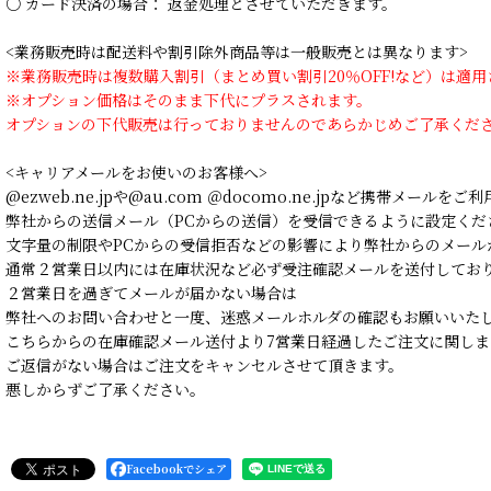
○ カード決済の場合： 返金処理とさせていただきます。
<業務販売時は配送料や割引除外商品等は一般販売とは異なります>
※業務販売時は複数購入割引（まとめ買い割引20％OFF!など）は適
※オプション価格はそのまま下代にプラスされます。
オプションの下代販売は行っておりませんのであらかじめご了承くだ
<キャリアメールをお使いのお客様へ>
@ezweb.ne.jpや@au.com ＠docomo.ne.jpなど携帯メールを
弊社からの送信メール（PCからの送信）を受信できるように設定くだ
文字量の制限やPCからの受信拒否などの影響により弊社からのメール
通常２営業日以内には在庫状況など必ず受注確認メールを送付してお
２営業日を過ぎてメールが届かない場合は
弊社へのお問い合わせと一度、迷惑メールホルダの確認もお願いいた
こちらからの在庫確認メール送付より7営業日経過したご注文に関しま
ご返信がない場合はご注文をキャンセルさせて頂きます。
悪しからずご了承ください。
Facebookでシェア