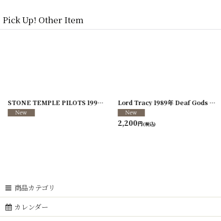
Pick Up! Other Item
]
[
250117-70
]
STONE TEMPLE PILOTS 1996-1997年 TOUR96/97
[
241216-11
]
Lord Tracy 1989年 Deaf Gods of Babylon Tour
2,200
円
(税込)
商品カテゴリ
カレンダー