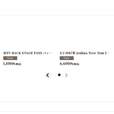
[
250117-80
]
MTV BACK STAGE PASS バックステージパス/スタッフパス
U2 1987年 Joshua Tree Tour
[
250213-26
[
250
]
1,100
6,600
円
円
(税込)
(税込)