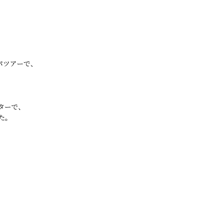
ッパツアーで、
ターで、
た。