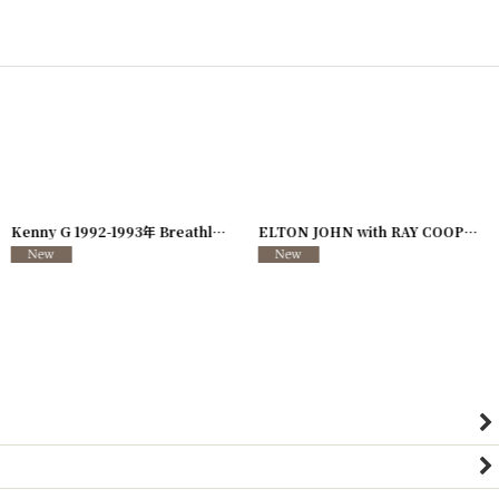
726-08
]
Kenny G 1992-1993年 Breathless Tour
[
250117-127
]
ELTON JOHN with RAY COOPER 1995年 Evening Tour