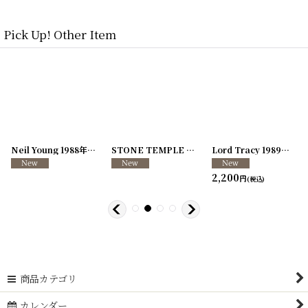
Pick Up! Other Item
[
250726-04
Neil Young 1988年 This Note's For You Tour
]
[
250726-31
STONE TEMPLE PILOTS 1996-1997年 TOUR96/97
[
250117-70
]
]
Lord Tracy 1989年 Deaf Gods of Babylon Tour
2,200
円
(税込)
商品カテゴリ
カレンダー