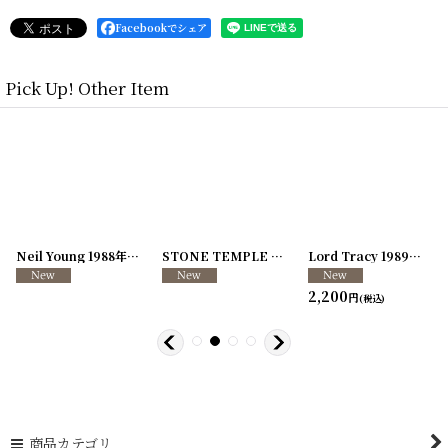
Facebookでシェア
Pick Up! Other Item
[
250726-04
Neil Young 1988年 This Note's For You Tour
]
[
250726-31
STONE TEMPLE PILOTS 1996-1997年 TOUR96/97
[
250117-70
]
]
Lord Tracy 1989年 Deaf Gods of Babylon Tour
2,200
円
(税込)
商品カテゴリ