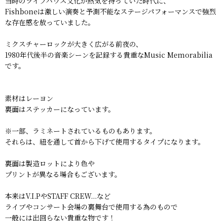
当時のライブハウス文化が熱気を持っていた時代に、
Fishboneは激しい演奏と予測不能なステージパフォーマンスで強烈
な存在感を放っていました。
ミクスチャーロックが大きく広がる前夜の、
1980年代後半の音楽シーンを記録する貴重なMusic Memorabilia
です。
素材はレーヨン
裏面はステッカーになっています。
※一部、ラミネートされているものもあります。
それらは、紐を通して首から下げて使用するタイプになります。
裏面は製造ロットにより色や
プリントが異なる場合もございます。
本来はV.I.PやSTAFF CREW...など
ライブやコンサート会場の裏舞台で使用する為のもので
一般には出回らない貴重な物です！