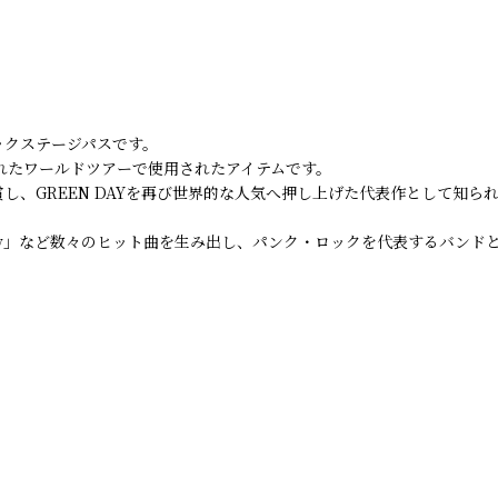
れたバックステージパスです。
開催されたワールドツアーで使用されたアイテムです。
を受賞し、GREEN DAYを再び世界的な人気へ押し上げた代表作として知ら
eams」「Holiday」など数々のヒット曲を生み出し、パンク・ロックを代表す