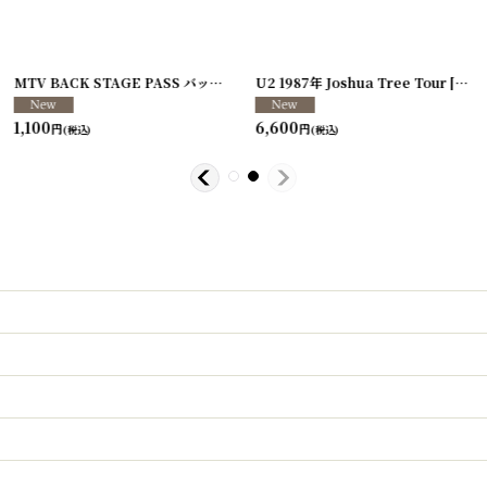
[
250117-80
]
MTV BACK STAGE PASS バックステージパス/スタッフパス
U2 1987年 Joshua Tree Tour
[
250213-26
[
250
]
1,100
6,600
円
円
(税込)
(税込)