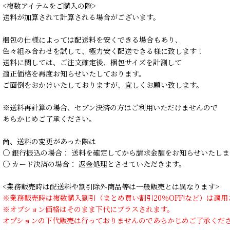
<複数アイテムをご購入の際>
送料が加算されて計算される場合がございます。
梱包の仕様によっては配送料を安くできる場合もあり、
色々組み合わせを試して、極力安く配送できる様に致します！
送料に関しては、ご注文確定後、梱包サイズを計測して
適正価格を再度お知らせいたしております。
ご面倒をおかけいたしておりますが、宜しくお願い致します。
※送料再計算の場合、セブン決済の方はご利用いただけませんので
あらかじめご了承ください。
尚、送料の変更があった際は
○ 銀行振込の場合： 送料を確定してから請求金額をお知らせいたしま
○ カード決済の場合： 返金処理とさせていただきます。
<業務販売時は配送料や割引除外商品等は一般販売とは異なります>
※業務販売時は複数購入割引（まとめ買い割引20％OFF!など）は適
※オプション価格はそのまま下代にプラスされます。
オプションの下代販売は行っておりませんのであらかじめご了承くだ