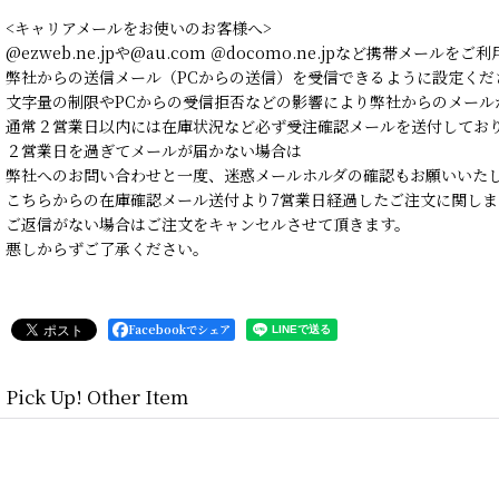
<キャリアメールをお使いのお客様へ>
@ezweb.ne.jpや@au.com ＠docomo.ne.jpなど携帯メールを
弊社からの送信メール（PCからの送信）を受信できるように設定くだ
文字量の制限やPCからの受信拒否などの影響により弊社からのメール
通常２営業日以内には在庫状況など必ず受注確認メールを送付してお
２営業日を過ぎてメールが届かない場合は
弊社へのお問い合わせと一度、迷惑メールホルダの確認もお願いいた
こちらからの在庫確認メール送付より7営業日経過したご注文に関しま
ご返信がない場合はご注文をキャンセルさせて頂きます。
悪しからずご了承ください。
Facebookでシェア
Pick Up! Other Item