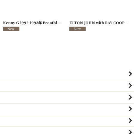
726-08
]
Kenny G 1992-1993年 Breathless Tour
[
250117-127
]
ELTON JOHN with RAY COOPER 1995年 Evening Tour