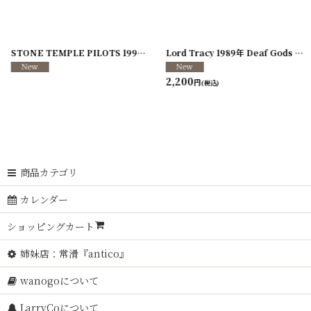
]
[
250117-70
]
STONE TEMPLE PILOTS 1996-1997年 TOUR96/97
[
241216-11
]
Lord Tracy 1989年 Deaf Gods of Babylon Tour
2,200
円
(税込)
商品カテゴリ
カレンダー
ショッピングカート
姉妹店：常滑『antico』
wanogoについて
LarryCoについて