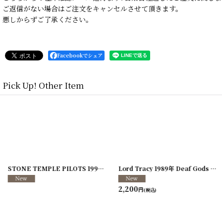
ご返信がない場合はご注文をキャンセルさせて頂きます。
悪しからずご了承ください。
Facebookでシェア
Pick Up! Other Item
]
[
250117-70
]
STONE TEMPLE PILOTS 1996-1997年 TOUR96/97
[
241216-11
]
Lord Tracy 1989年 Deaf Gods of Babylon Tour
2,200
円
(税込)