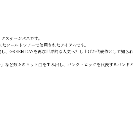
れたバックステージパスです。
開催されたワールドツアーで使用されたアイテムです。
を受賞し、GREEN DAYを再び世界的な人気へ押し上げた代表作として知ら
eams」「Holiday」など数々のヒット曲を生み出し、パンク・ロックを代表す