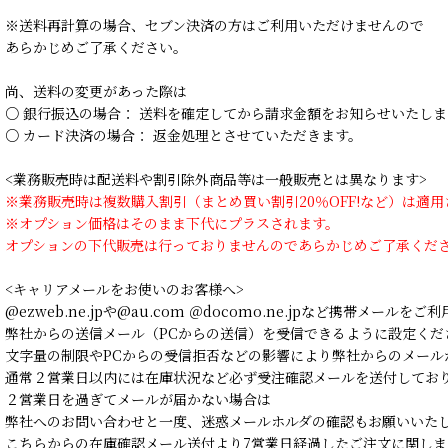
※送料再計算の場合、セブン決済の方はご利用いただけませんので
あらかじめご了承ください。
尚、送料の変更があった際は
○ 銀行振込の場合： 送料を確定してから請求金額をお知らせいたしま
○ カード決済の場合： 返金処理とさせていただきます。
<業務販売時は配送料や割引除外商品等は一般販売とは異なります>
※業務販売時は複数購入割引（まとめ買い割引20％OFF!など）は適
※オプション価格はそのまま下代にプラスされます。
オプションの下代販売は行っておりませんのであらかじめご了承くだ
<キャリアメールをお使いのお客様へ>
@ezweb.ne.jpや@au.com ＠docomo.ne.jpなど携帯メールを
弊社からの送信メール（PCからの送信）を受信できるように設定くだ
文字量の制限やPCからの受信拒否などの影響により弊社からのメール
通常２営業日以内には在庫状況など必ず受注確認メールを送付してお
２営業日を過ぎてメールが届かない場合は
弊社へのお問い合わせと一度、迷惑メールホルダの確認もお願いいた
こちらからの在庫確認メール送付より7営業日経過したご注文に関しま