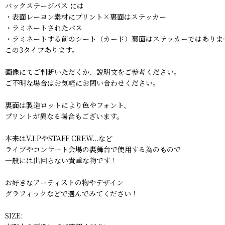
バックステージパス には
・表面レーヨン素材にプリント×裏面はステッカー
・ラミネートされたパス
・ラミネートする前のシート（カード）裏面はステッカーではありま
この3タイプあります。
画像にてご判断いただくか、説明文をご参考ください。
ご不明な場合はお気軽にお問い合わせください。
裏面は製造ロットにより色やフォント、
プリントが異なる場合もございます。
本来はV.I.PやSTAFF CREW...など
ライブやコンサート会場の裏舞台で使用する為のもので
一般には出回らない貴重な物です！
お好きなアーティストの物やデザイン
グラフィックなどで選んでみてください！
SIZE: