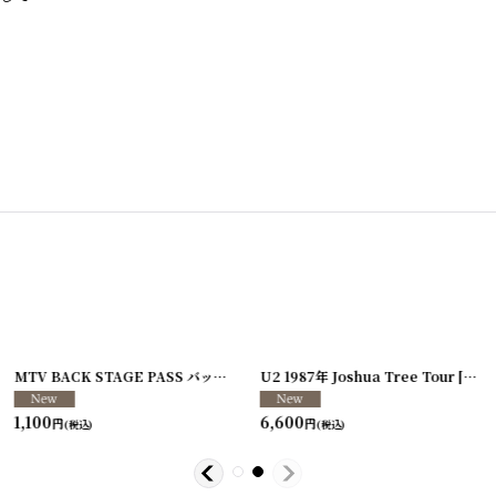
[
250117-80
]
MTV BACK STAGE PASS バックステージパス/スタッフパス
U2 1987年 Joshua Tree Tour
[
250213-26
[
250
]
1,100
6,600
円
円
(税込)
(税込)