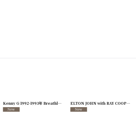
726-08
]
Kenny G 1992-1993年 Breathless Tour
[
250117-127
]
ELTON JOHN with RAY COOPER 1995年 Evening Tour